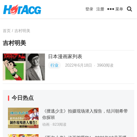
菜单
登录
注册
首页
/ 吉村明美
吉村明美
日本漫画家列表
行业
2022年6月18日
·
3960
阅读
今日热点
《擅逃少主》拍摄现场潜入报告，结川朝希带
你探班
动画
·
823
阅读