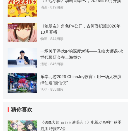
《面包小偷》动画首曝PV，2026年10月开播
动画
·
819
阅读
《她朋友》角色PV公开，古河香织篇2026年
10月开播
动画
·
844
阅读
一场关于游戏IP的深度对谈——朱峰大师课·次
世代预研会在上海举办
活动
·
845
阅读
乐享元游2026 ChinaJoy收官：用一场太极演
绎仙遇“慢仙侠”
活动
·
855
阅读
猜你喜欢
《偶像大师 百万人演唱会！》电视动画明年秋季
启播 特报PV公…