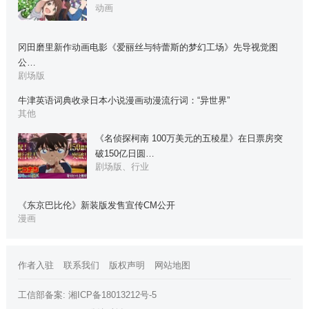
动画
冈田磨里新作动画电影《爱丽丝与特蕾斯的梦幻工场》先导视觉图
公…
剧场版
牛津英语词典收录日本小说漫画动漫流行词：“异世界”
其他
《名侦探柯南 100万美元的五稜星》在日票房突
破150亿日圆…
剧场版、行业
《东京巴比伦》新装版发售宣传CM公开
漫画
作者入驻
联系我们
版权声明
网站地图
工信部备案:
湘ICP备18013212号-5