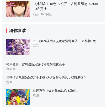
《她朋友》角色PV公开，古河香织篇2026年
10月开播
动画
·
872
阅读
猜你喜欢
五一/第24届武汉艾妮动漫游戏展 一宣情报 “兔…
活动
铃木敏夫：宫崎骏新片宣传将效仿灌篮高手
剧场版
男孩打游戏花妹妹3万手术费 妈妈称都怪腾讯：就该退钱？
游戏
动画系列《爆走兄弟Let’s&Go!!…
周边