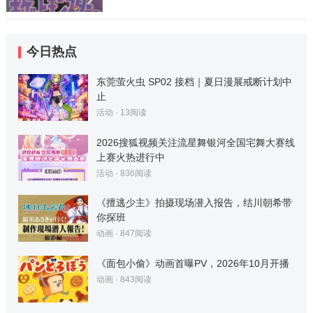
今日热点
东莞萤火虫 SP02 接档｜夏日漫展戒断计划中
止
活动
·
13
阅读
2026搜狐视频关注流星舞银河全国宅舞大赛线
上赛火热进行中
活动
·
836
阅读
《擅逃少主》拍摄现场潜入报告，结川朝希带
你探班
动画
·
847
阅读
《面包小偷》动画首曝PV，2026年10月开播
动画
·
843
阅读