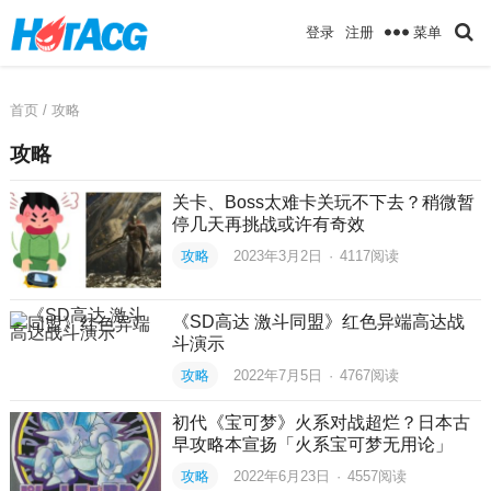
菜单
登录
注册
首页
/ 攻略
攻略
关卡、Boss太难卡关玩不下去？稍微暂
停几天再挑战或许有奇效
攻略
2023年3月2日
·
4117
阅读
《SD高达 激斗同盟》红色异端高达战
斗演示
攻略
2022年7月5日
·
4767
阅读
初代《宝可梦》火系对战超烂？日本古
早攻略本宣扬「火系宝可梦无用论」
攻略
2022年6月23日
·
4557
阅读