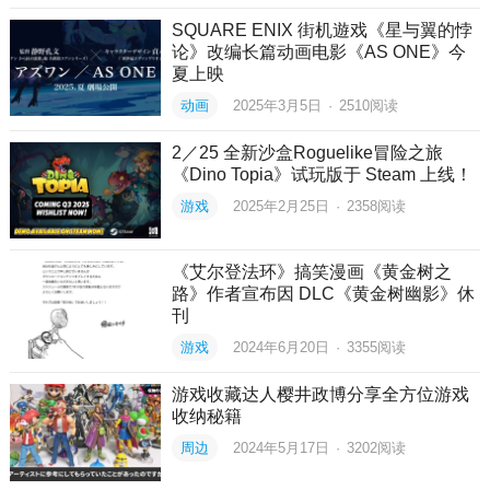
SQUARE ENIX 街机遊戏《星与翼的悖
论》改编长篇动画电影《AS ONE》今
夏上映
动画
2025年3月5日
·
2510
阅读
2／25 全新沙盒Roguelike冒险之旅
《Dino Topia》试玩版于 Steam 上线！
游戏
2025年2月25日
·
2358
阅读
《艾尔登法环》搞笑漫画《黄金树之
路》作者宣布因 DLC《黄金树幽影》休
刊
游戏
2024年6月20日
·
3355
阅读
游戏收藏达人樱井政博分享全方位游戏
收纳秘籍
周边
2024年5月17日
·
3202
阅读