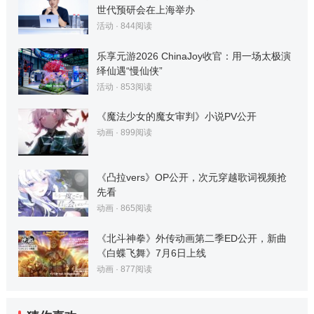
世代预研会在上海举办
活动
·
844
阅读
乐享元游2026 ChinaJoy收官：用一场太极演
绎仙遇“慢仙侠”
活动
·
853
阅读
《魔法少女的魔女审判》小说PV公开
动画
·
899
阅读
《凸拉vers》OP公开，次元穿越歌词视频抢
先看
动画
·
865
阅读
《北斗神拳》外传动画第二季ED公开，新曲
《白蝶飞舞》7月6日上线
动画
·
877
阅读