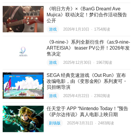
《明日方舟》×《BanG Dream! Ave
Mujica》联动决定！梦幻合作活动预告
公开
游戏
2026年1月10日
·
1754
阅读
《9-nine-》系列全新衍生作《as:9-nine-
ARTEISIA》 teaser PV公开！2026年发
售决定
游戏
2025年12月30日
·
1967
阅读
SEGA 经典竞速游戏《Out Run》宣布
改编电影，由《变形金刚》系列麦可・
贝担纲导演
游戏
2025年4月22日
·
2392
阅读
任天堂于 APP “Nintendo Today！”预告
《萨尔达传说》真人电影上映日期
剧场版
2025年3月31日
·
2483
阅读