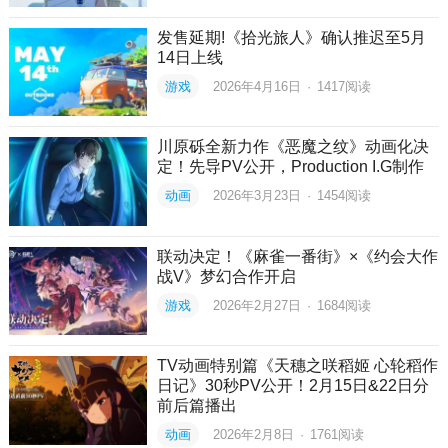
发售延期!《拾光旅人》确认推迟至5月
14日上线
游戏
2026年4月16日
·
1417
阅读
川原砾全新力作《恶魔之纹》动画化决
定！先导PV公开，Production I.G制作
动画
2026年3月23日
·
1454
阅读
联动决定！《麻雀一番街》×《约会大作
战V》梦幻合作开启
游戏
2026年2月27日
·
1684
阅读
TV动画特别篇《天穗之咲稻姬 心轮稻作
日记》30秒PV公开！2月15日&22日分
前后篇播出
动画
2026年2月8日
·
1761
阅读