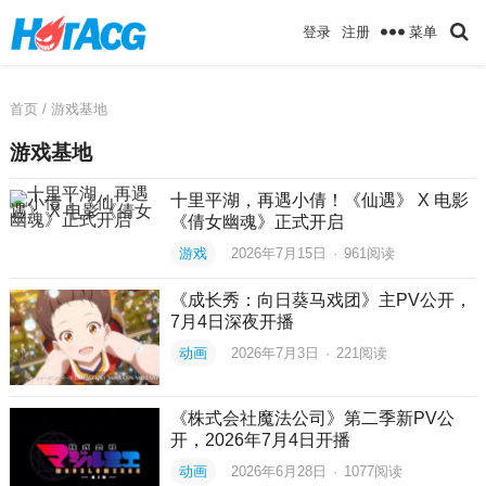
菜单
登录
注册
首页
/ 游戏基地
游戏基地
十里平湖，再遇小倩！《仙遇》 X 电影
《倩女幽魂》正式开启
游戏
2026年7月15日
·
961
阅读
《成长秀：向日葵马戏团》主PV公开，
7月4日深夜开播
动画
2026年7月3日
·
221
阅读
《株式会社魔法公司》第二季新PV公
开，2026年7月4日开播
动画
2026年6月28日
·
1077
阅读