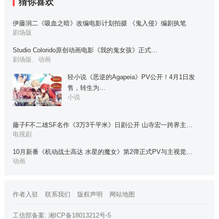
猜你喜欢
伊藤润二《吸血之暗》改编电影计划拍摄 《鬼入侵》编剧执笔
剧场版
Studio Colorido原创动画电影《我的鬼女孩》正式…
剧场版、动画
轻小说《恶逆的Agapeia》PV公开！4月1日发
售，转生为…
小说
藤子F不二雄SF名作《3万3千平米》日剧公开 山寺宏一跨界主…
电视剧
10月新番《机动战士高达 水星的魔女》第2弹正式PV与主视觉…
动画
作者入驻
联系我们
版权声明
网站地图
工信部备案:
湘ICP备18013212号-5