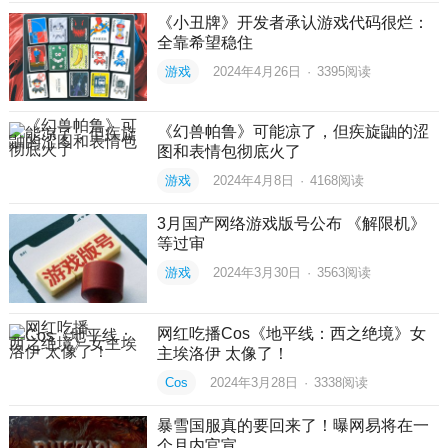
《小丑牌》开发者承认游戏代码很烂：
全靠希望稳住
游戏
2024年4月26日
·
3395
阅读
《幻兽帕鲁》可能凉了，但疾旋鼬的涩
图和表情包彻底火了
游戏
2024年4月8日
·
4168
阅读
3月国产网络游戏版号公布 《解限机》
等过审
游戏
2024年3月30日
·
3563
阅读
网红吃播Cos《地平线：西之绝境》女
主埃洛伊 太像了！
Cos
2024年3月28日
·
3338
阅读
暴雪国服真的要回来了！曝网易将在一
个月内官宣