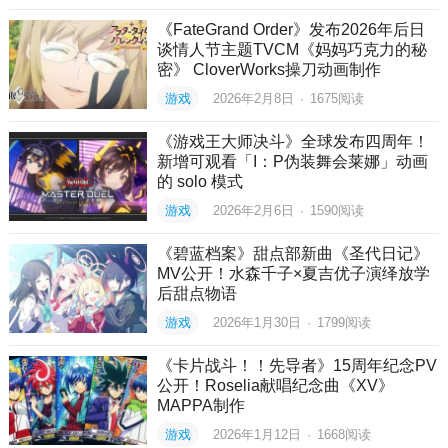
《FateGrand Order》发布2026年后日
谈情人节主题TVCM《妈妈巧克力的秘
密》 CloverWorks操刀动画制作
游戏
2026年2月8日
·
1675
阅读
《游戏王大师决斗》全球发布四周年！
新增可观看「I：P伪装舞会莱娜」动画
的 solo 模式
游戏
2026年2月6日
·
1590
阅读
《碧蓝档案》甜点部新曲《圣代日记》
MV公开！水森千子×夏吉优子演绎放学
后甜点物语
游戏
2026年1月30日
·
1799
阅读
《卡片战斗！！先导者》15周年纪念PV
公开！Roselia献唱纪念曲《XV》
MAPPA制作
游戏
2026年1月12日
·
1668
阅读