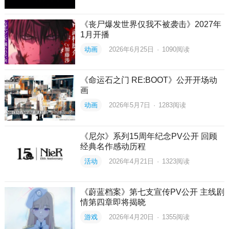
《丧尸爆发世界仅我不被袭击》2027年
1月开播
动画
2026年6月25日
·
1090
阅读
《命运石之门 RE:BOOT》公开开场动
画
动画
2026年5月7日
·
1283
阅读
《尼尔》系列15周年纪念PV公开 回顾
经典名作感动历程
活动
2026年4月21日
·
1323
阅读
《蔚蓝档案》第七支宣传PV公开 主线剧
情第四章即将揭晓
游戏
2026年4月20日
·
1355
阅读