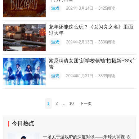
游戏
2024年3月14日
·
3425
阅读
龙年还能这么玩？《以闪亮之名》里面
过大年
游戏
2024年2月13日
·
3336
阅读
索尼聘请女团“新学校领袖”拍摄新PS5广
告
游戏
2024年1月31日
·
3539
阅读
文
1
2
…
10
下一页
章
分
今日热点
页
一场关于游戏IP的深度对谈——朱峰大师课·次