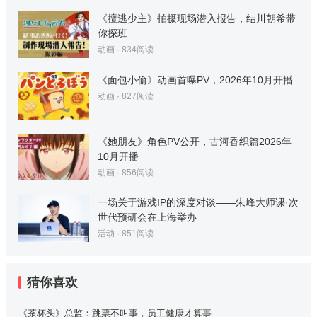
《擅逃少主》拍摄现场潜入报告，结川朝希带
你探班
动画
·
834
阅读
《面包小偷》动画首曝PV，2026年10月开播
动画
·
827
阅读
《她朋友》角色PV公开，古河香织篇2026年
10月开播
动画
·
856
阅读
一场关于游戏IP的深度对谈——朱峰大师课·次
世代预研会在上海举办
活动
·
851
阅读
猜你喜欢
《茶杯头》总监：跳票不叫事，员工健康才算事