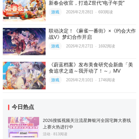
新春会收官，打造Z世代“电子年货”
游戏
2026年2月28日
·
693
阅读
联动决定！《麻雀一番街》×《约会大作
战V》梦幻合作开启
游戏
2026年2月27日
·
1692
阅读
《蔚蓝档案》发布美食研究会新曲「美
食追求之道～我开动了！～」MV
游戏
2026年2月10日
·
1746
阅读
今日热点
2026搜狐视频关注流星舞银河全国宅舞大赛线
上赛火热进行中
活动
·
813
阅读