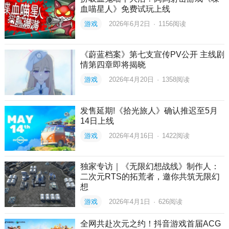
血喵星人》免费试玩上线
游戏
2026年6月2日
·
1156
阅读
《蔚蓝档案》第七支宣传PV公开 主线剧
情第四章即将揭晓
游戏
2026年4月20日
·
1358
阅读
发售延期!《拾光旅人》确认推迟至5月
14日上线
游戏
2026年4月16日
·
1422
阅读
独家专访｜《无限幻想战线》制作人：
二次元RTS的拓荒者，邀你共筑无限幻
想
游戏
2026年4月1日
·
626
阅读
全网共赴次元之约！抖音游戏首届ACG