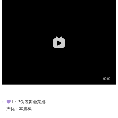
I：P伪装舞会莱娜​
声优：本渡枫