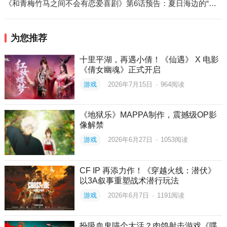
《和青梅竹马之间不会有恋爱喜剧》第6话预告：夏日海边的“心动”与“共度良宵”
为您推荐
十里平湖，再遇小倩！《仙遇》 X 电影
《倩女幽魂》正式开启
游戏
2026年7月15日
·
964
阅读
《地狱乐》MAPPA制作，震撼级OP影
像解禁
游戏
2026年6月27日
·
1053
阅读
CF IP 再添力作！《穿越火线：潜伏》
以3A叙事重塑战术潜行玩法
游戏
2026年6月7日
·
1191
阅读
扮吸血鬼喵个大活？肉鸽射击游戏《喋