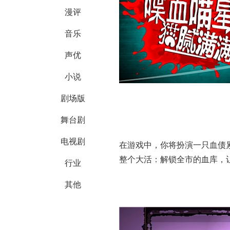
漫评
音乐
声优
小说
剧场版
舞台剧
电视剧
在游戏中，你将扮演一只血债
整个大活：解锁全市的血库，
行业
其他