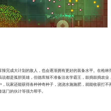
库辣完成大计划的敌人，也会逐渐拥有更好的装备水平。在枪林
虽说都是孤胆英雄，但德库辣不准备沽名学霸王，鼓捣鼓捣农业
中，玩家还能获得各种神奇种子，浇浇水施施肥，就能收获打不
传送门的伙计等强力帮手。