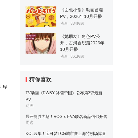
《面包小偷》动画首曝
PV，2026年10月开播
动画
·
834
阅读
《她朋友》角色PV公
开，古河香织篇2026年
10月开播
动画
·
861
阅读
猜你喜欢
世界
TV动画《RWBY 冰雪帝国》公布第3弹最新
PV
动画
展开制胜力场！ROG x EVA联名新品信仰开售
周边
KOL云集！宝可梦TCG城市赛上海特别场惊喜