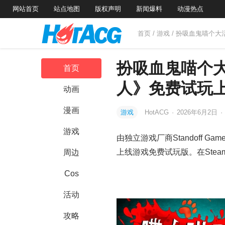
网站首页
站点地图
版权声明
新闻爆料
动漫热点
首页
/
游戏
/ 扮吸血鬼喵个
扮吸血鬼喵个
首页
人》免费试玩
动画
漫画
游戏
HotACG
·
2026年6月2日
·
游戏
由独立游戏厂商Standoff
上线游戏免费试玩版。在Ste
周边
Cos
活动
攻略