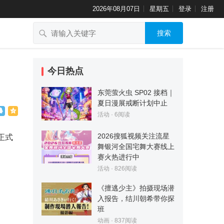
2026年08月07日
星期五
登录
注册
搜索
今日热点
东莞萤火虫 SP02 接档｜
夏日漫展戒断计划中止
活动
·
6
阅读
2026搜狐视频关注流星
正式
舞银河全国宅舞大赛线上
赛火热进行中
活动
·
826
阅读
《擅逃少主》拍摄现场潜
入报告，结川朝希带你探
班
动画
·
837
阅读