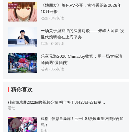
《她朋友》角色PV公开，古河香织篇2026年
10月开播
动画
·
847
阅读
一场关于游戏IP的深度对谈——朱峰大师课·次
世代预研会在上海举办
活动
·
845
阅读
乐享元游2026 ChinaJoy收官：用一场太极演
绎仙遇“慢仙侠”
活动
·
855
阅读
猜你喜欢
科隆游戏展2022回顾视频公布 明年将于8月23日-27日举…
活动
成都 | 信息量爆炸！五一IDO漫展重量级情报再加
码！
活动