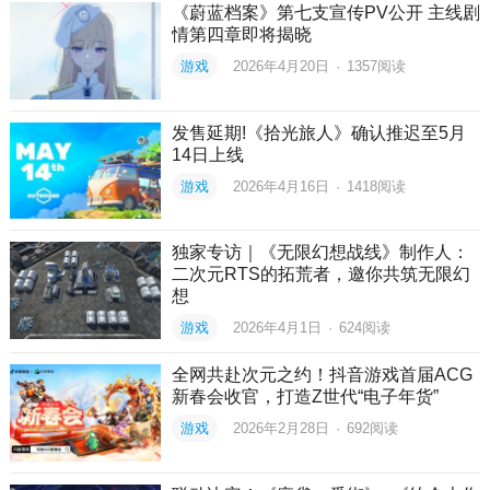
《蔚蓝档案》第七支宣传PV公开 主线剧
情第四章即将揭晓
游戏
2026年4月20日
·
1357
阅读
发售延期!《拾光旅人》确认推迟至5月
14日上线
游戏
2026年4月16日
·
1418
阅读
独家专访｜《无限幻想战线》制作人：
二次元RTS的拓荒者，邀你共筑无限幻
想
游戏
2026年4月1日
·
624
阅读
全网共赴次元之约！抖音游戏首届ACG
新春会收官，打造Z世代“电子年货”
游戏
2026年2月28日
·
692
阅读