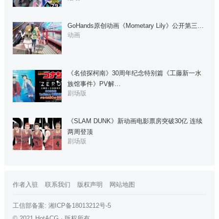
GoHands原创动画《Mometary Lily》公开第三…
动画
《名侦探柯南》30周年纪念特别篇《工藤新一水
族馆事件》PV解…
剧场版
《SLAM DUNK》新动画电影票房突破30亿 连续
两周登顶
剧场版
作者入驻
联系我们
版权声明
网站地图
工信部备案:
湘ICP备18013212号-5
© 2021 HotACG · 版权所有