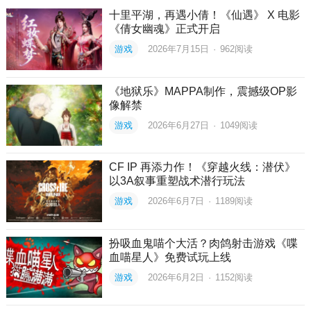
十里平湖，再遇小倩！《仙遇》 X 电影
《倩女幽魂》正式开启
游戏
2026年7月15日
·
962
阅读
《地狱乐》MAPPA制作，震撼级OP影
像解禁
游戏
2026年6月27日
·
1049
阅读
CF IP 再添力作！《穿越火线：潜伏》
以3A叙事重塑战术潜行玩法
游戏
2026年6月7日
·
1189
阅读
扮吸血鬼喵个大活？肉鸽射击游戏《喋
血喵星人》免费试玩上线
游戏
2026年6月2日
·
1152
阅读