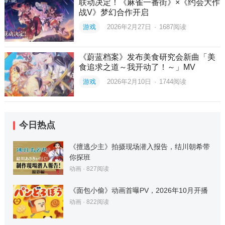
联动决定！《麻雀一番街》×《约会大作
战V》梦幻合作开启
游戏
2026年2月27日
·
1687
阅读
《蔚蓝档案》发布美食研究会新曲「美
食追求之道～我开动了！～」MV
游戏
2026年2月10日
·
1744
阅读
今日热点
《擅逃少主》拍摄现场潜入报告，结川朝希带
你探班
动画
·
827
阅读
《面包小偷》动画首曝PV，2026年10月开播
动画
·
822
阅读