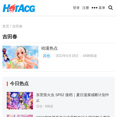
菜单
登录
注册
首页
/ 吉田春
吉田春
动漫热点
其他
2022年6月18日
·
4498
阅读
今日热点
东莞萤火虫 SP02 接档｜夏日漫展戒断计划中
止
活动
·
9
阅读