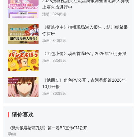
2026搜狐视频关注流星舞银河全国宅舞大赛线
上赛火热进行中
活动
·
826
阅读
《擅逃少主》拍摄现场潜入报告，结川朝希带
你探班
动画
·
840
阅读
《面包小偷》动画首曝PV，2026年10月开播
动画
·
835
阅读
《她朋友》角色PV公开，古河香织篇2026年
10月开播
动画
·
863
阅读
猜你喜欢
《派对浪客诸葛孔明》第一卷BD宣传CM公开
动画