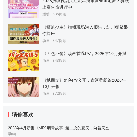
2026搜狐视频关注流星舞银河全国宅舞大赛线
上赛火热进行中
活动
·
836
阅读
《擅逃少主》拍摄现场潜入报告，结川朝希带
你探班
动画
·
847
阅读
《面包小偷》动画首曝PV，2026年10月开播
动画
·
843
阅读
《她朋友》角色PV公开，古河香织篇2026年
10月开播
动画
·
872
阅读
猜你喜欢
2023年4月新番《MIX 明青故事~第二次的夏天，向着天空…
动画