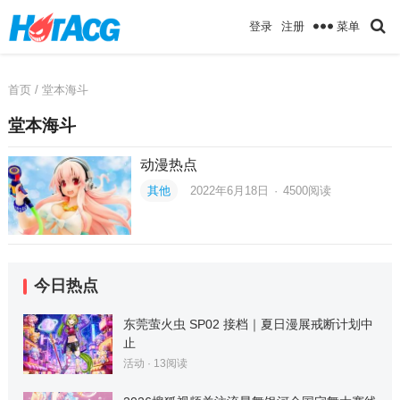
菜单
登录
注册
首页
/ 堂本海斗
堂本海斗
动漫热点
其他
2022年6月18日
·
4500
阅读
今日热点
东莞萤火虫 SP02 接档｜夏日漫展戒断计划中
止
活动
·
13
阅读