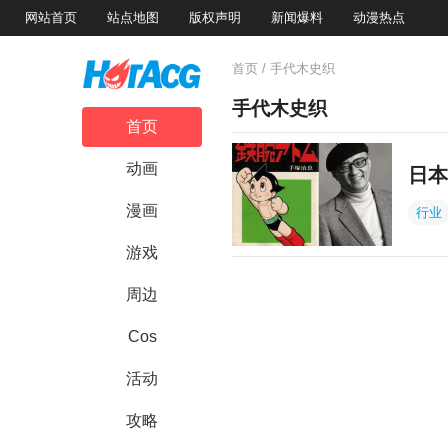
网站首页
站点地图
版权声明
新闻爆料
动漫热点
首页
/ 手代木史织
手代木史织
首页
动画
日本
漫画
行业
游戏
周边
Cos
活动
攻略