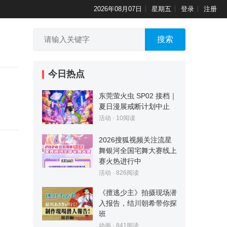
2026年08月07日
星期五
登录
注册
搜索
今日热点
东莞萤火虫 SP02 接档｜
夏日漫展戒断计划中止
活动
·
10
阅读
2026搜狐视频关注流星
舞银河全国宅舞大赛线上
赛火热进行中
活动
·
826
阅读
《擅逃少主》拍摄现场潜
入报告，结川朝希带你探
班
动画
·
841
阅读