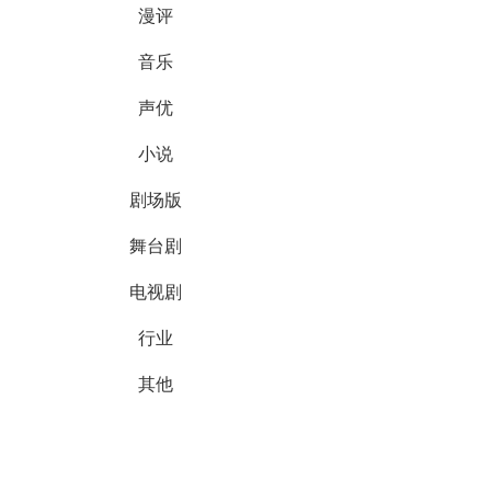
漫评
音乐
声优
小说
剧场版
舞台剧
电视剧
行业
其他