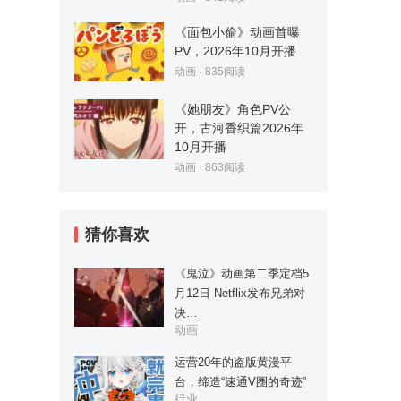
《面包小偷》动画首曝
PV，2026年10月开播
动画
·
835
阅读
《她朋友》角色PV公
开，古河香织篇2026年
10月开播
动画
·
863
阅读
猜你喜欢
《鬼泣》动画第二季定档5
月12日 Netflix发布兄弟对
决…
动画
运营20年的盗版黄漫平
台，缔造“速通V圈的奇迹”
行业