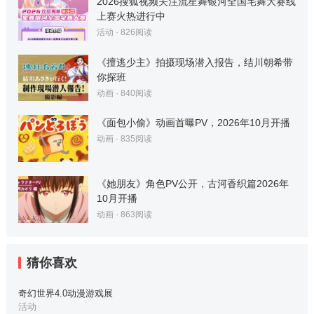
2026搜狐视频关注流星舞银河全国宅舞大赛线
上赛火热进行中
活动
·
826
阅读
《擅逃少主》拍摄现场潜入报告，结川朝希带
你探班
动画
·
840
阅读
《面包小偷》动画首曝PV，2026年10月开播
动画
·
835
阅读
《她朋友》角色PV公开，古河香织篇2026年
10月开播
动画
·
863
阅读
猜你喜欢
奇幻世界4.0动漫游戏展
活动