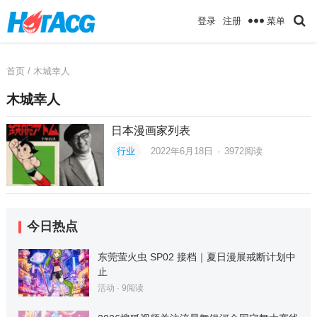
菜单
登录
注册
首页
/ 木城幸人
木城幸人
日本漫画家列表
行业
2022年6月18日
·
3972
阅读
今日热点
东莞萤火虫 SP02 接档｜夏日漫展戒断计划中
止
活动
·
9
阅读