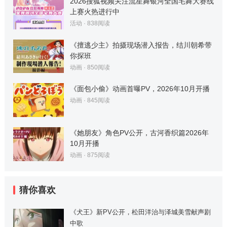
2026搜狐视频关注流星舞银河全国宅舞大赛线
上赛火热进行中
活动
·
838
阅读
《擅逃少主》拍摄现场潜入报告，结川朝希带
你探班
动画
·
850
阅读
《面包小偷》动画首曝PV，2026年10月开播
动画
·
845
阅读
《她朋友》角色PV公开，古河香织篇2026年
10月开播
动画
·
875
阅读
猜你喜欢
《犬王》新PV公开，松田洋治与泽城美雪献声剧
中歌