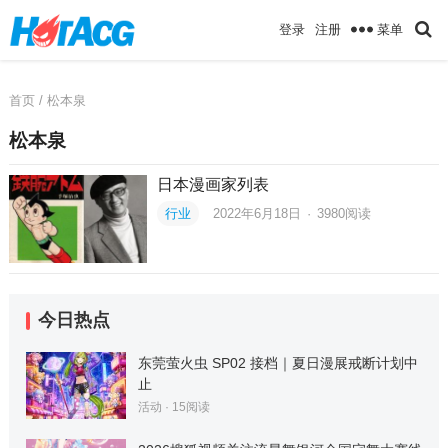
菜单
登录
注册
首页
/ 松本泉
松本泉
日本漫画家列表
行业
2022年6月18日
·
3980
阅读
今日热点
东莞萤火虫 SP02 接档｜夏日漫展戒断计划中
止
活动
·
15
阅读