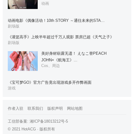
动画
动画电影《偶像活动！10th STORY ～通往未来的STA…
剧场版
《灌篮高手》上映半年超过千万人观影 票房已超《天气之子》
剧场版
美好身材崭露无遗！ えなこ替PEACH
JOHN×《航海王》…
Cos、周边
《宝可梦GO》官方广告竟出现游戏多开作弊画面
游戏
作者入驻
联系我们
版权声明
网站地图
工信部备案:
湘ICP备18013212号-5
© 2021 HotACG · 版权所有