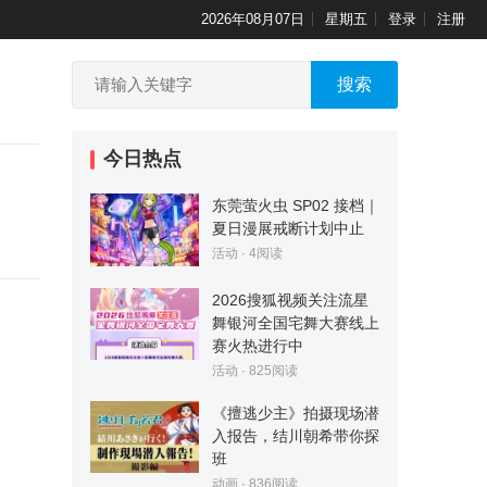
2026年08月07日
星期五
登录
注册
搜索
今日热点
东莞萤火虫 SP02 接档｜
夏日漫展戒断计划中止
活动
·
4
阅读
2026搜狐视频关注流星
舞银河全国宅舞大赛线上
赛火热进行中
活动
·
825
阅读
《擅逃少主》拍摄现场潜
入报告，结川朝希带你探
班
动画
·
836
阅读