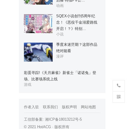
启播 特报PV公…
动画
SQEX小说创刊5周年纪
念！《恶役千金溺爱路线
开启！？》特别…
小说
季度末迷茫期？这部作品
绝对能看
漫评
彩蛋寻踪!《天月麻雀》新雀士「诺诺兔」登
场、比赛场系统上线
游戏
作者入驻
联系我们
版权声明
网站地图
工信部备案:
湘ICP备18013212号-5
© 2021 HotACG · 版权所有