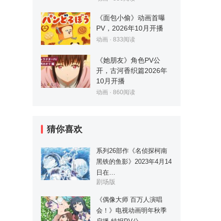
《面包小偷》动画首曝
PV，2026年10月开播
动画
·
833
阅读
《她朋友》角色PV公
开，古河香织篇2026年
10月开播
动画
·
860
阅读
猜你喜欢
系列26部作《名侦探柯南
黑铁的鱼影》2023年4月14
日在…
剧场版
《偶像大师 百万人演唱
会！》电视动画明年秋季