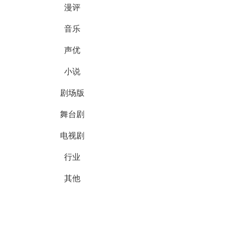
漫评
音乐
声优
小说
剧场版
舞台剧
电视剧
行业
其他