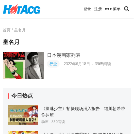
菜单
登录
注册
首页
/ 皇名月
皇名月
日本漫画家列表
行业
2022年6月18日
·
3965
阅读
今日热点
《擅逃少主》拍摄现场潜入报告，结川朝希带
你探班
动画
·
830
阅读