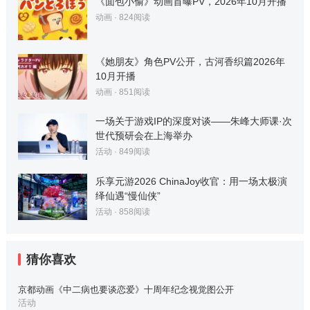
《面包小偷》动画首曝PV，2026年10月开播
动画
·
824
阅读
《她朋友》角色PV公开，古河香织篇2026年
10月开播
动画
·
851
阅读
一场关于游戏IP的深度对谈——朱峰大师课·次
世代预研会在上海举办
活动
·
849
阅读
乐享元游2026 ChinaJoy收官：用一场太极演
绎仙遇“慢仙侠”
活动
·
858
阅读
猜你喜欢
京都动画《中二病也要谈恋爱》十周年纪念视觉图公开
活动