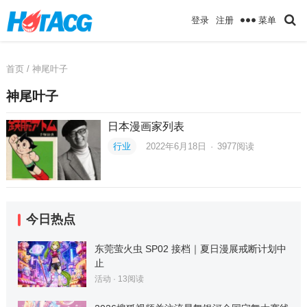
菜单
登录
注册
首页
/ 神尾叶子
神尾叶子
日本漫画家列表
行业
2022年6月18日
·
3977
阅读
今日热点
东莞萤火虫 SP02 接档｜夏日漫展戒断计划中
止
活动
·
13
阅读