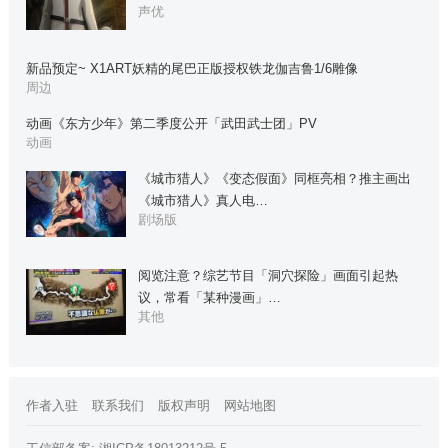
声优
新品预定~ X1ART妖精的尾巴正版授权铁龙伽吉鲁1/6雕像
周边
动画《东方少年》第二季度公开「武田武士团」PV
动画
《城市猎人》《变态假面》同框亮相？推主画出
《城市猎人》真人电…
剧场版
阅览注意？综艺节目「洞穴探险」画面引起热
议，常看「某种漫画」…
其他
作者入驻
联系我们
版权声明
网站地图