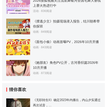
2026搜狐视频关注流星舞银河全国宅舞大赛线
上赛火热进行中
活动
·
836
阅读
《擅逃少主》拍摄现场潜入报告，结川朝希带
你探班
动画
·
849
阅读
《面包小偷》动画首曝PV，2026年10月开播
动画
·
843
阅读
《她朋友》角色PV公开，古河香织篇2026年
10月开播
动画
·
873
阅读
猜你喜欢
《无职转生II》确定2023年内播出，内山夕实通过
再次试音，…