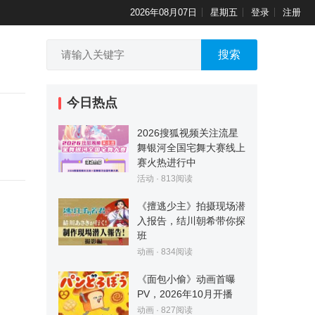
2026年08月07日
星期五
登录
注册
搜索
今日热点
2026搜狐视频关注流星
舞银河全国宅舞大赛线上
赛火热进行中
活动
·
813
阅读
《擅逃少主》拍摄现场潜
入报告，结川朝希带你探
班
动画
·
834
阅读
《面包小偷》动画首曝
PV，2026年10月开播
动画
·
827
阅读