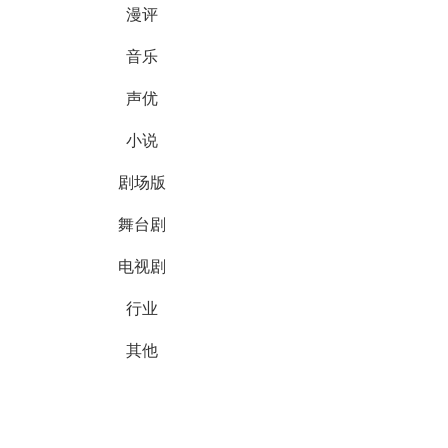
漫评
音乐
声优
小说
剧场版
舞台剧
电视剧
行业
其他