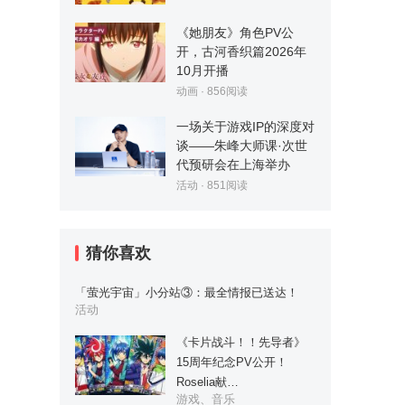
《她朋友》角色PV公
开，古河香织篇2026年
10月开播
动画
·
856
阅读
一场关于游戏IP的深度对
谈——朱峰大师课·次世
代预研会在上海举办
活动
·
851
阅读
猜你喜欢
「萤光宇宙」小分站③：最全情报已送达！
活动
《卡片战斗！！先导者》
15周年纪念PV公开！
Roselia献…
游戏、音乐