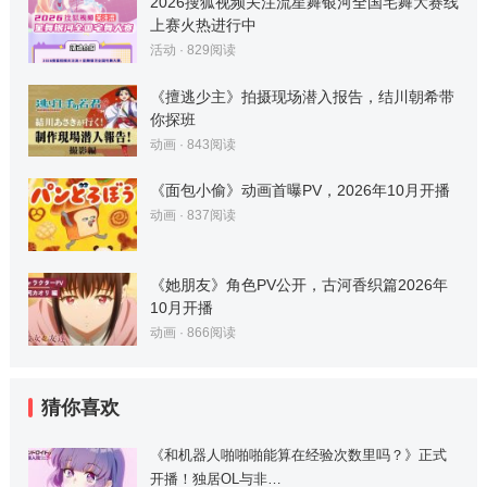
2026搜狐视频关注流星舞银河全国宅舞大赛线
上赛火热进行中
活动
·
829
阅读
《擅逃少主》拍摄现场潜入报告，结川朝希带
你探班
动画
·
843
阅读
《面包小偷》动画首曝PV，2026年10月开播
动画
·
837
阅读
《她朋友》角色PV公开，古河香织篇2026年
10月开播
动画
·
866
阅读
猜你喜欢
《和机器人啪啪啪能算在经验次数里吗？》正式
开播！独居OL与非…