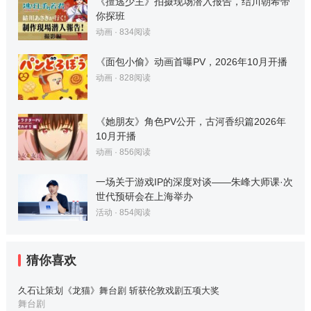
《擅逃少主》拍摄现场潜入报告，结川朝希带
你探班
动画
·
834
阅读
《面包小偷》动画首曝PV，2026年10月开播
动画
·
828
阅读
《她朋友》角色PV公开，古河香织篇2026年
10月开播
动画
·
856
阅读
一场关于游戏IP的深度对谈——朱峰大师课·次
世代预研会在上海举办
活动
·
854
阅读
猜你喜欢
久石让策划《龙猫》舞台剧 斩获伦敦戏剧五项大奖
舞台剧