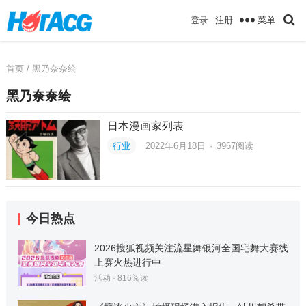
菜单
登录
注册
首页
/ 黑乃奈奈绘
黑乃奈奈绘
日本漫画家列表
行业
2022年6月18日
·
3967
阅读
今日热点
2026搜狐视频关注流星舞银河全国宅舞大赛线
上赛火热进行中
活动
·
816
阅读