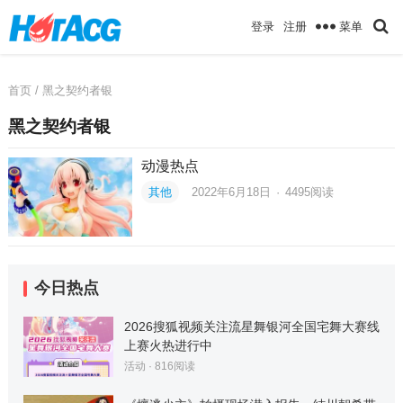
菜单
登录
注册
首页
/ 黑之契约者银
黑之契约者银
动漫热点
其他
2022年6月18日
·
4495
阅读
今日热点
2026搜狐视频关注流星舞银河全国宅舞大赛线
上赛火热进行中
活动
·
816
阅读