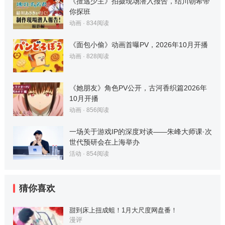
《擅逃少主》拍摄现场潜入报告，结川朝希带
你探班
动画
·
834
阅读
《面包小偷》动画首曝PV，2026年10月开播
动画
·
828
阅读
《她朋友》角色PV公开，古河香织篇2026年
10月开播
动画
·
856
阅读
一场关于游戏IP的深度对谈——朱峰大师课·次
世代预研会在上海举办
活动
·
854
阅读
猜你喜欢
甜到床上扭成蛆！1月大尺度网盘番！
漫评