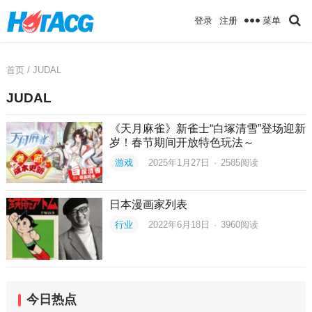
菜单
登录
注册
首页
/ JUDAL
JUDAL
《天月麻雀》新雀士“白塚清雪”登场迎新
岁！春节期间开放特色玩法～
游戏
2025年1月27日
·
2585
阅读
日本漫画家列表
行业
2022年6月18日
·
3960
阅读
今日热点