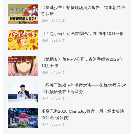
《擅逃少主》拍摄现场潜入报告，结川朝希带
你探班
动画
·
826
阅读
《面包小偷》动画首曝PV，2026年10月开播
动画
·
821
阅读
《她朋友》角色PV公开，古河香织篇2026年
10月开播
动画
·
846
阅读
一场关于游戏IP的深度对谈——朱峰大师课·次
世代预研会在上海举办
活动
·
845
阅读
乐享元游2026 ChinaJoy收官：用一场太极演
绎仙遇“慢仙侠”
活动
·
855
阅读