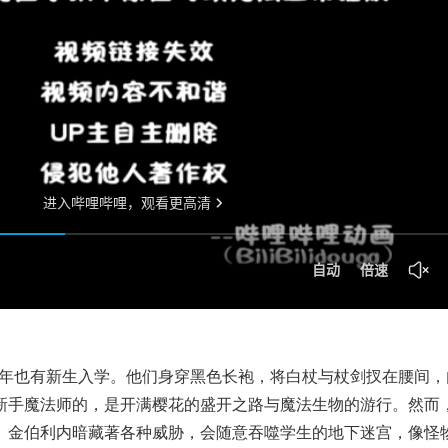
今年也有新生入学。他们身穿黑色长袍，将白杖与杖剑扠在腰间，
新手魔法师的，是开满樱花的盛开之路与魔法生物的游行。然而
。金伯利内暗藏著各种威胁，会随意吞噬学生的地下迷宫，像怪