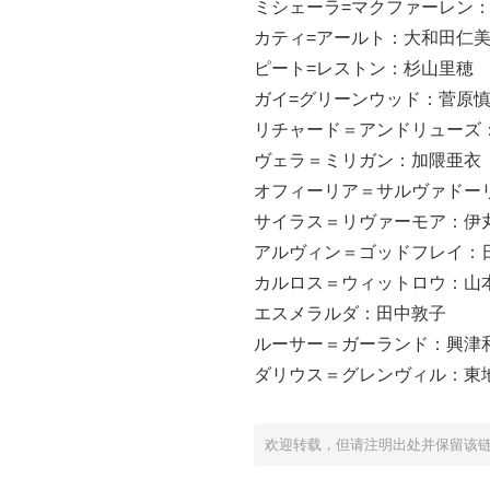
ミシェーラ=マクファーレン
カティ=アールト：大和田仁
ピート=レストン：杉山里穂
ガイ=グリーンウッド：菅原
リチャード＝アンドリューズ
ヴェラ＝ミリガン：加隈亜衣
オフィーリア＝サルヴァドー
サイラス＝リヴァーモア：伊
アルヴィン＝ゴッドフレイ：
カルロス＝ウィットロウ：山
エスメラルダ：田中敦子
ルーサー＝ガーランド：興津
ダリウス＝グレンヴィル：東
欢迎转载，但请注明出处并保留该