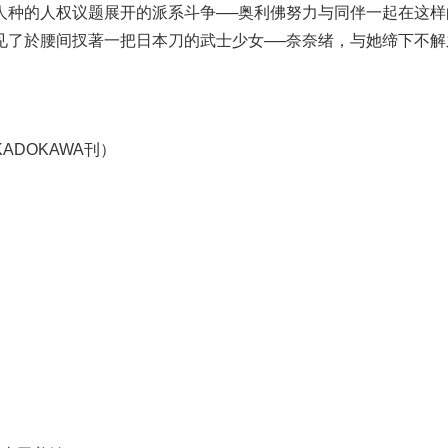
人种的人权议题展开的派系斗争──奥利佛努力与同伴一起在这样
见了於腰间扠著一把日本刀的武士少女──奈奈绪，与她缔下不解
ADOKAWA刊）