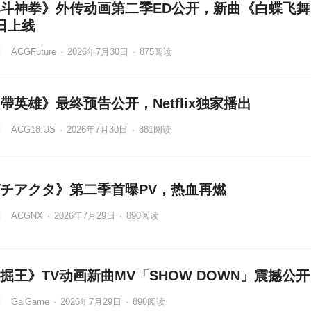
斗神拳》外传动画第二季ED公开，新曲《白蝶飞舞
日上线
ACGFuture
·
2026年7月30日
·
875
阅读
帶英雄》最终预告公开，Netflix独家播出
ACG18.US
·
2026年7月30日
·
881
阅读
チアクタ》第二季首曝PV，热血再燃
ACGNX
·
2026年7月29日
·
890
阅读
掘王》TV动画新曲MV「SHOW DOWN」震撼公开
GalGame
·
2026年7月29日
·
890
阅读