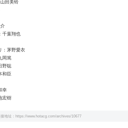
：山田美铃
美
慎介
：千葉翔也
リ：茅野愛衣
丸岡篤
日野聡
本和臣
和幸
地宏樹
链接地址：
https://www.hotacg.com/archives/10677