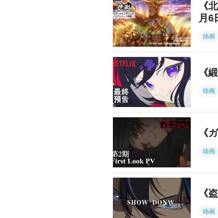
《北
月6
动画
《緞
动画
《ガ
动画
《盗
动画