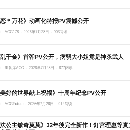
恋＊万花》动画化特报PV震撼公开
ACG178
·
2026年7月28日
·
903
阅读
乱千金》首弹PV公开，病弱大小姐竟是神杀武人
里番库ACG
·
2026年7月28日
·
877
阅读
美好的世界献上祝福》十周年纪念PV公开
ACGFuture
·
2026年7月26日
·
912
阅读
法公主敏奇莫莫》32年後完全新作！釘宮理惠等實