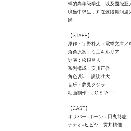
样的高年级学生，以及围绕亚
境当中求生，并在这段期间遇
缘。
【STAFF】
原作：宇野朴人（電撃文庫／K
角色原案：ミユキルリア
导演：松根昌人
系列構成：安川正吾
角色设计：諏訪壮大
音乐：夢見クジラ
动画制作：J.C.STAFF
【CAST】
オリバー=ホーン：田丸笃志
ナナオ=ヒビヤ：贯井柚佳