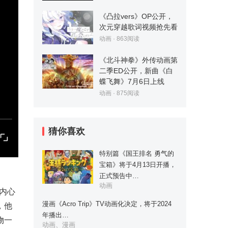
《凸拉vers》OP公开，
次元穿越歌词视频抢先看
动画
·
863
阅读
《北斗神拳》外传动画第
二季ED公开，新曲《白
蝶飞舞》7月6日上线
动画
·
875
阅读
猜你喜欢
特别篇《国王排名 勇气的
宝箱》将于4月13日开播，
正式预告中…
动画
内心
漫画《Acro Trip》TV动画化决定，将于2024
，他
年播出…
物一
动画、漫画