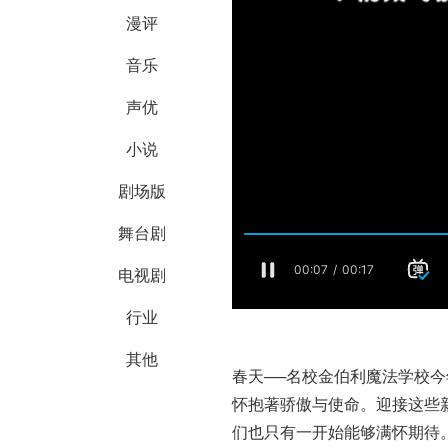
漫评
音乐
声优
小说
剧场版
舞台剧
电视剧
行业
其他
春天──名校金伯利魔法学校
怀抱著骄傲与使命。迎接这些
们也只有一开始能够满怀期待