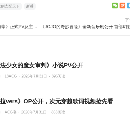
魔剑支配天下
新番
下
2023年7月新番《公司里的小小前辈》正式PV及主视觉图公开
法少女的魔女审判》小说PV公开
18ACG
·
2026年7月31日
·
896
阅读
拉vers》OP公开，次元穿越歌词视频抢先看
ACG宅
·
2026年7月31日
·
863
阅读