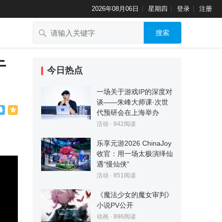
2026年08月06日
星期四
登录
注册
搜索
于
今日热点
一场关于游戏IP的深度对
谈——朱峰大师课·次世
代预研会在上海举办
活动
·
842
阅读
乐享元游2026 ChinaJoy
收官：用一场太极演绎仙
遇“慢仙侠”
活动
·
851
阅读
《魔法少女的魔女审判》
小说PV公开
动画
·
896
阅读