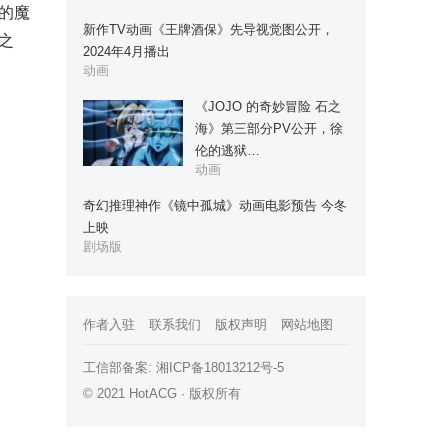
的魔
新作TV动画《王牌酒保》先导视觉图公开，
之
2024年4月播出
动画
《JOJO 的奇妙冒险 石之
海》第三部分PV公开，徐
伦的逃狱…
动画
奇幻推理神作《镜中孤城》动画电影预告 今冬
上映
剧场版
作者入驻
联系我们
版权声明
网站地图
工信部备案:
湘ICP备18013212号-5
© 2021 HotACG · 版权所有