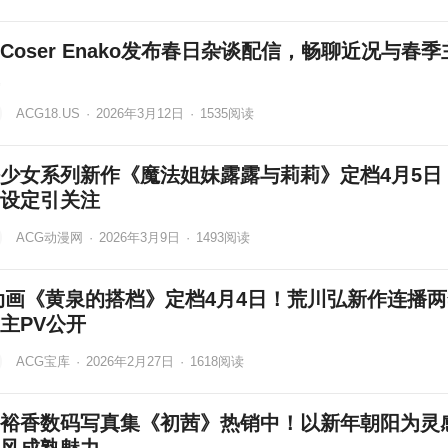
Coser Enako发布春日杂谈配信，畅聊近况与春季
ACG18.US
·
2026年3月12日
·
1535
阅读
少女系列新作《魔法姐妹露露与莉莉》定档4月5日
设定引关注
ACG动漫网
·
2026年3月9日
·
1493
阅读
动画《黄泉的搭档》定档4月4日！荒川弘新作连播
主PV公开
ACG宝库
·
2026年2月27日
·
1618
阅读
裕香数码写真集《初茜》热销中！以新年朝阳为灵
风成熟魅力