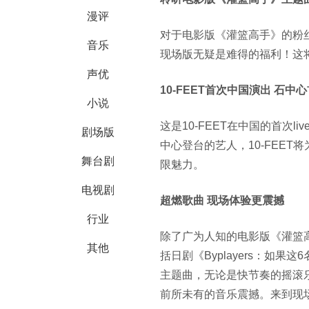
漫评
对于电影版《灌篮高手》的粉
音乐
现场版无疑是难得的福利！这
声优
10-FEET
首次中国演出 石中
小说
这是
10-FEET
在中国的首次
liv
剧场版
中心登台的艺人，
10-FEET
将
舞台剧
限魅力。
电视剧
超燃歌曲 现场体验更震撼
行业
除了广为人知的电影版《灌篮
其他
括日剧《Byplayers：如
主题曲，无论是快节奏的摇滚
前所未有的音乐震撼。
来到现