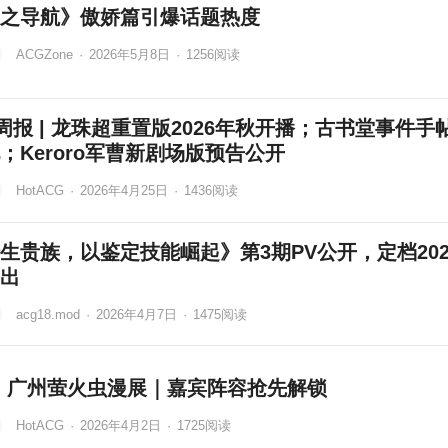
之导航》傲娇篇引爆话题热度
ACGZone
·
2026年5月8日
·
1256
阅读
t周报 | 龙珠超重置版2026年秋开播；古书堂事件手
；Keroro军曹新剧场版预告公开
HotACG
·
2026年4月25日
·
1436
阅读
生贵族，以鉴定技能崛起》第3期PV公开，定档202
出
acg18.mod
·
2026年4月7日
·
1475
阅读
th 广州萤火虫漫展｜嘉宾阵容抢先解锁
HotACG
·
2026年4月2日
·
1725
阅读