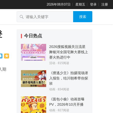
2026年08月07日
星期五
登录
注册
搜索
登
今日热点
2026搜狐视频关注流星
舞银河全国宅舞大赛线上
赛火热进行中
活动
·
815
阅读
人期
《擅逃少主》拍摄现场潜
入报告，结川朝希带你探
班
动画
·
834
阅读
《面包小偷》动画首曝
PV，2026年10月开播
动画
·
827
阅读