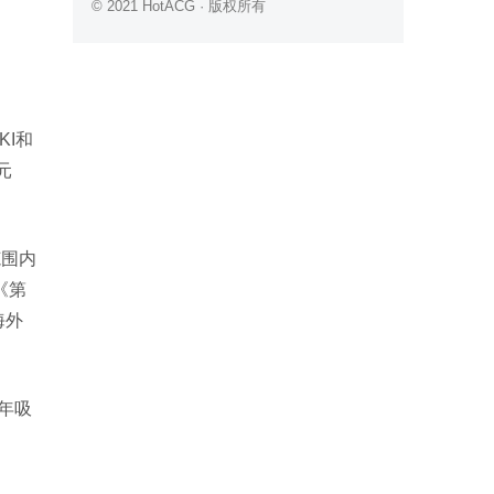
© 2021 HotACG · 版权所有
KI
和
元
范围内
《第
海外
年吸