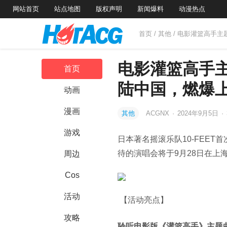
网站首页
站点地图
版权声明
新闻爆料
动漫热点
首页
/
其他
/ 电影灌篮高手主
电影灌篮高手主
首页
陆中国，燃爆
动画
漫画
其他
ACGNX
·
2024年9月5日
·
游戏
日本著名摇滚乐队
10-FEET
首
待的演唱会将于
9
月
28
日在上
周边
Cos
活动
【活动亮点】
攻略
聆听电影版《灌篮高手》主题曲