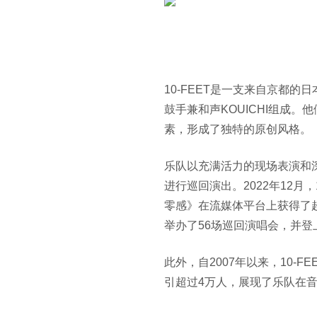
10-FEET
是一支来自京都的日
鼓手兼和声
KOUICHI
组成。他
素，形成了独特的原创风格。
乐队以充满活力的现场表演和
进行巡回演出。
2022
年
12
月，
零感》在流媒体平台上获得了
举办了
56
场巡回演唱会，并登
此外，自
2007
年以来，
10-FE
引超过
4
万人，展现了乐队在