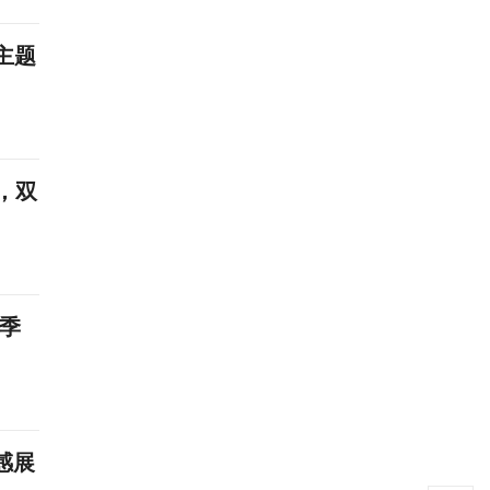
主题
，双
两季
感展