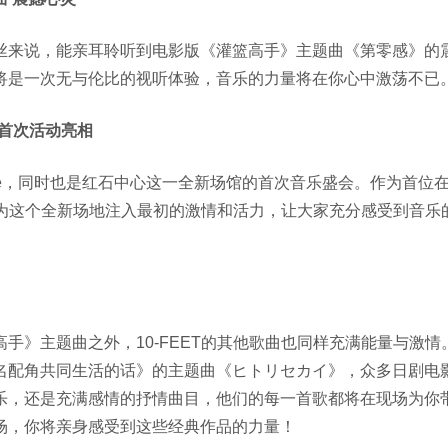
丝来说，能亲耳聆听到电影版《灌篮高手》主题曲《第零感》的
将是一次无与伦比的视听体验，音乐的力量将在你心中激荡不已
心首次活动亮相
e
，同时也是红石中心这一全新场馆的首次音乐盛会。作为首位
为这个全新场地注入最初的激情和活力，让大家充分感受到音乐
高手》主题曲之外，
10-FEET
的其他歌曲也同样充满能量与激情
果这6名配角共同生活的话》的主题曲《ヒトリセカイ》，众多日剧电
乐，还是充满感情的抒情曲目，他们的每一首歌都将在现场为你
场，你将亲身感受到这些经典作品的力量！