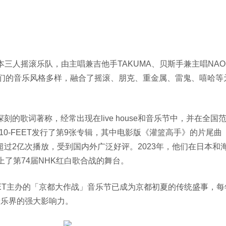
本三人摇滚乐队，由主唱兼吉他手
TAKUMA
、贝斯手兼主唱
NAO
们的音乐风格多样，融合了摇滚、朋克、重金属、雷鬼、嘻哈等
深刻的歌词著称，经常出现在
live house
和音乐节中，并在全国
10-FEET
发行了第
9
张专辑，其中电影版《灌篮高手》的片尾曲
超过
2
亿次播放，受到国内外广泛好评。
2023
年，他们在日本和
上了第
74
届
NHK
红白歌合战的舞台。
ET
主办的「京都大作战」音乐节已成为京都初夏的传统盛事，每
音乐界的强大影响力。