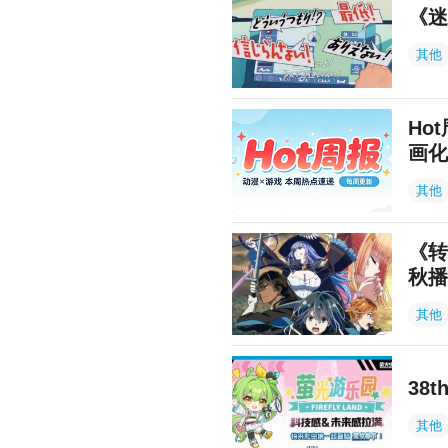
《迷
其他
Ho
画化
其他
《转
秋播
其他
38
其他