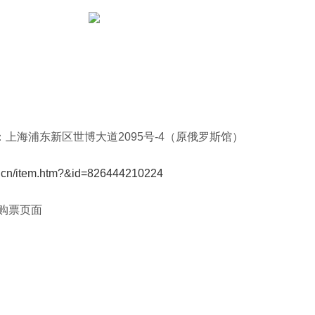
：上海浦东新区世博大道
2095
号
-4
（原俄罗斯馆）
ai.cn/item.htm?&id=826444210224
购票页面