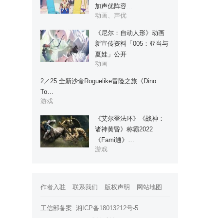
加声优阵容…
动画、声优
《尼尔：自动人形》动画
新宣传资料「005：亚当与
夏娃」公开
动画
2／25 全新沙盒Roguelike冒险之旅《Dino
To…
游戏
《艾尔登法环》《战神：
诸神黄昏》称霸2022
《Fami通》…
游戏
作者入驻
联系我们
版权声明
网站地图
工信部备案:
湘ICP备18013212号-5