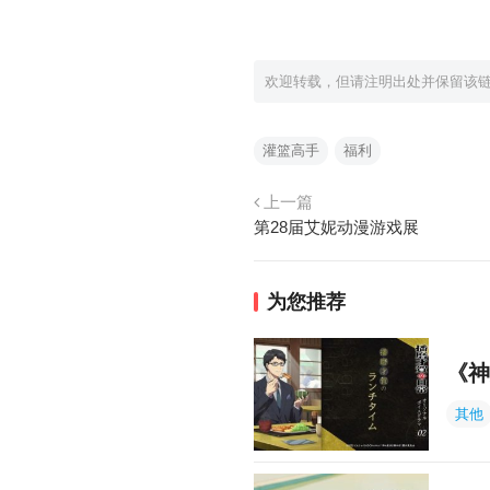
欢迎转载，但请注明出处并保留该
灌篮高手
福利
上一篇
第28届艾妮动漫游戏展
为您推荐
《神
其他