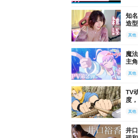
知名
造型
其他
魔法
主角
其他
TV
度，
其他
井口
现和