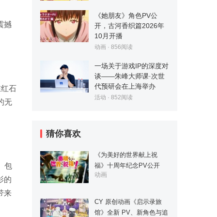
《她朋友》角色PV公
震撼
开，古河香织篇2026年
10月开播
。
动画
·
856
阅读
一场关于游戏IP的深度对
谈——朱峰大师课·次世
代预研会在上海举办
在红石
活动
·
852
阅读
的无
猜你喜欢
《为美好的世界献上祝
福》十周年纪念PV公开
。
包
动画
影的
带来
CY 原创动画《启示录旅
馆》全新 PV、新角色与追