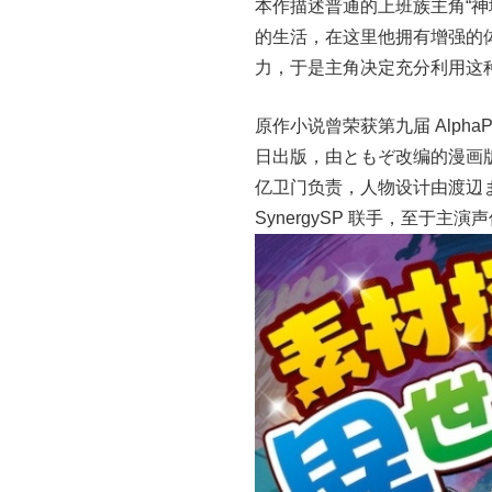
本作描述普通的上班族主角“神城
的生活，在这里他拥有增强的
力，于是主角决定充分利用这
原作小说曾荣获第九届 AlphaP
日出版，由ともぞ改编的漫画
亿卫门负责，人物设计由渡辺ま
SynergySP 联手，至于