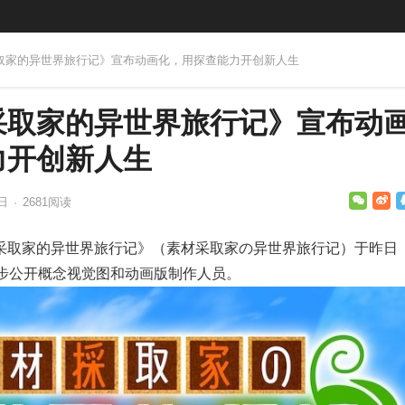
采取家的异世界旅行记》宣布动画化，用探查能力开创新人生
采取家的异世界旅行记》宣布动
力开创新人生
1日
·
2681
阅读
采取家的异世界旅行记》（素材采取家の异世界旅行记）于昨日
同步公开概念视觉图和动画版制作人员。