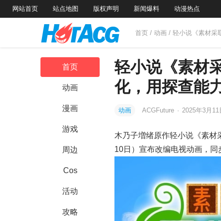
网站首页
站点地图
版权声明
新闻爆料
动漫热点
首页
/
动画
/ 轻小说《素材
轻小说《素材
首页
化，用探查能
动画
漫画
动画
ACGFuture
·
2025年3月1
游戏
木乃子増绪原作轻小说《素材
10日）宣布改编电视动画，
周边
Cos
活动
攻略