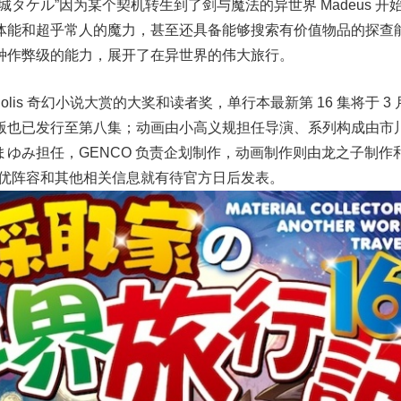
タケル”因为某个契机转生到了剑与魔法的异世界 Madeus 开
体能和超乎常人的魔力，甚至还具备能够搜索有价值物品的探查
种作弊级的能力，展开了在异世界的伟大旅行。
olis 奇幻小说大赏的大奖和读者奖，单行本最新第 16 集将于 3 月
版也已发行至第八集；动画由小高义规担任导演、系列构成由市
ゆみ担任，GENCO 负责企划制作，动画制作则由龙之子制作
主演声优阵容和其他相关信息就有待官方日后发表。