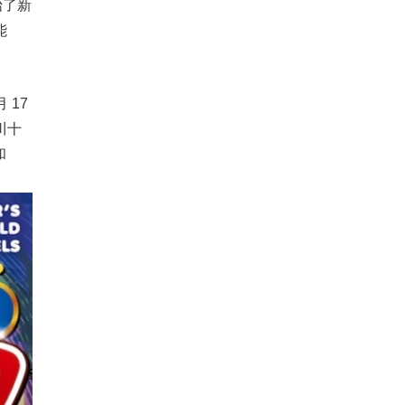
始了新
能
 17
川十
和