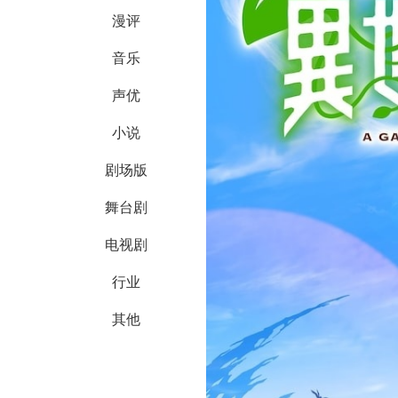
漫评
音乐
声优
小说
剧场版
舞台剧
电视剧
行业
其他