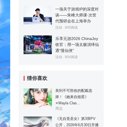
一场关于游戏IP的深度对
谈——朱峰大师课·次世
代预研会在上海举办
活动
·
845
阅读
乐享元游2026 ChinaJoy
收官：用一场太极演绎仙
遇“慢仙侠”
活动
·
854
阅读
猜你喜欢
美到不可胜收的配戴选
择！《她来自烦星》
⨯Mayla Clas…
周边
《无自觉圣女》第3弹PV
公开，2026年6月30日开播