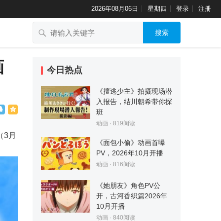
2026年08月06日
星期四
登录
注册
搜索
画
今日热点
《擅逃少主》拍摄现场潜
入报告，结川朝希带你探
班
动画
·
819
阅读
（3月
《面包小偷》动画首曝
PV，2026年10月开播
动画
·
816
阅读
《她朋友》角色PV公
开，古河香织篇2026年
10月开播
动画
·
840
阅读