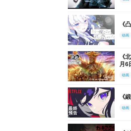
《凸
动画
《北
月6
动画
《緞
动画