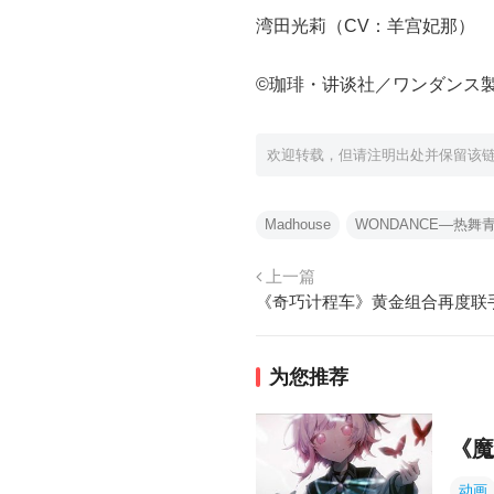
湾田光莉（CV：羊宫妃那）
©珈琲・讲谈社／ワンダンス
欢迎转载，但请注明出处并保留该
Madhouse
WONDANCE—热舞
上一篇
为您推荐
《魔
动画