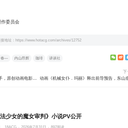
製作委员会
链接地址：
https://www.hotacg.com/archives/12752
青春—
内山昂辉
珈琲
讲谈社
下
《奇巧计程车》黄金组合再度联手，原创动画电影《凤仙花》今年秋季在日上映
法少女的魔女审判》小说PV公开
18ACG
·
2026年7月31日
·
897
阅读