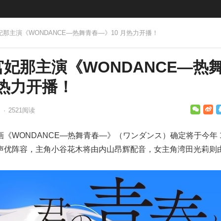
妃那主演《WONDANCE—热舞青春—》10 月热力开播！
妃那主演《WONDANCE—热
月热力开播！
日
·
2521
阅读
《WONDANCE—热舞青春—》（ワンダンス）确定将于今年 1
声优阵容，主角小谷花木将由内山昂辉配音，女主角湾田光莉则