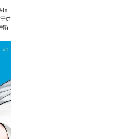
畏惧
作于讲
，舞蹈