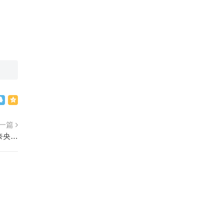
一篇
动画《机械女仆．玛丽》释出前导预告，东山奈央 x 石谷春贵共演最强反差恋曲