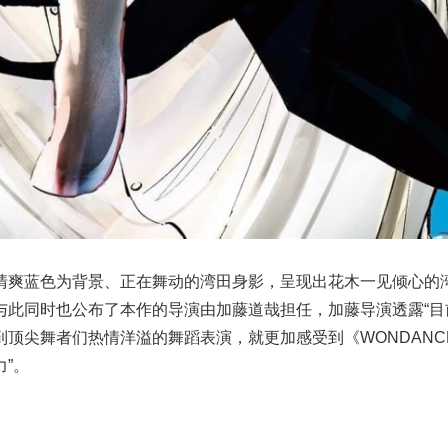
清爽蓝色为背景、正在舞动的湾田身影，呈现出花木一见倾心的
与此同时也公布了本作的导演由加藤道哉担任，加藤导演透露“目
顶尖舞者们热情洋溢的舞蹈表演，就更加感受到《WONDANC
”。