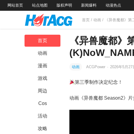
网站首页
站点地图
版权声明
新闻爆料
动漫热点
首页
/
动画
/ 《异兽魔都》第二
《异兽魔都》第
首页
(K)NoW_NA
动画
漫画
动画
ACGPower
·
2026年5月2
游戏
第三季制作决定纪念！
周边
动画《异兽魔都 Season2》
Cos
活动
攻略