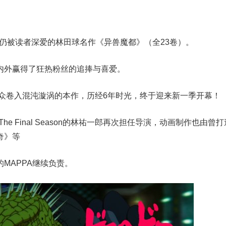
8年仍被读者深爱的林田球名作《异兽魔都》（全23卷）。
内外赢得了狂热粉丝的追捧与喜爱。
观众卷入混沌漩涡的本作，历经6年时光，终于迎来新一季开幕！
e Final Season的林祐一郎再次担任导演，动画制作也由曾打
奇》等
MAPPA继续负责。