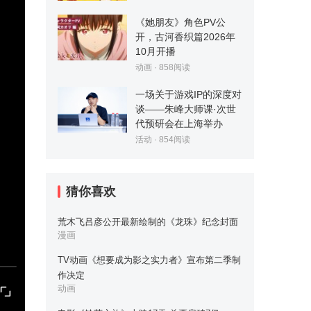
《她朋友》角色PV公
开，古河香织篇2026年
10月开播
动画
·
858
阅读
一场关于游戏IP的深度对
谈——朱峰大师课·次世
代预研会在上海举办
活动
·
854
阅读
猜你喜欢
荒木飞吕彦公开最新绘制的《龙珠》纪念封面
漫画
TV动画《想要成为影之实力者》宣布第二季制
作决定
动画