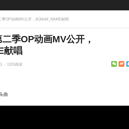
季OP动画MV公开，(K)NoW_NAME献唱
二季OP动画MV公开，
ME献唱
7日
·
1315
阅读
片头曲