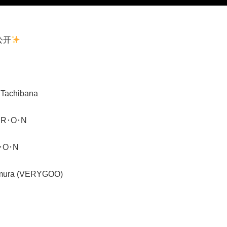
公开
Tachibana
 R･O･N
･O･N
ura (VERYGOO)