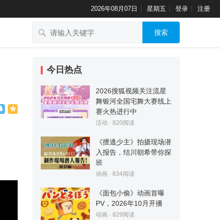
2026年08月07日
星期五
登录
注册
搜索
今日热点
2026搜狐视频关注流星
舞银河全国宅舞大赛线上
赛火热进行中
活动
·
820
阅读
《擅逃少主》拍摄现场潜
入报告，结川朝希带你探
班
动画
·
834
阅读
《面包小偷》动画首曝
PV，2026年10月开播
动画
·
829
阅读