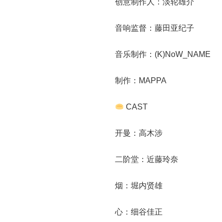
创意制作人：淡轮雄介
音响监督：藤田亚纪子
音乐制作：(K)NoW_NAME
制作：MAPPA
CAST
开曼：高木涉
二阶堂：近藤玲奈
烟：堀内贤雄
心：细谷佳正