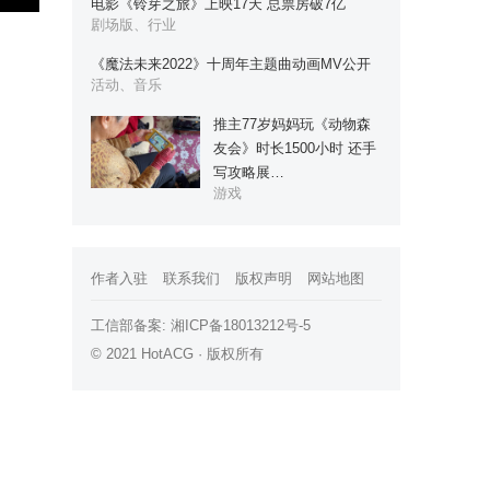
电影《铃芽之旅》上映17天 总票房破7亿
剧场版、行业
《魔法未来2022》十周年主题曲动画MV公开
活动、音乐
推主77岁妈妈玩《动物森
友会》时长1500小时 还手
写攻略展…
游戏
作者入驻
联系我们
版权声明
网站地图
工信部备案:
湘ICP备18013212号-5
© 2021 HotACG · 版权所有