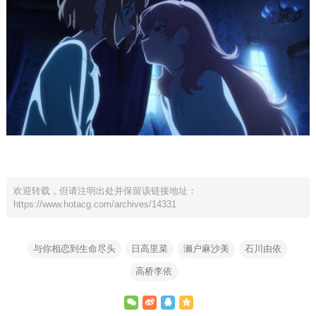
欢迎转载，但请注明出处并保留该链接地址：
https://www.hotacg.com/archives/14331
与你相恋到生命尽头
日高里菜
濑户麻沙美
石川由依
高桥李依