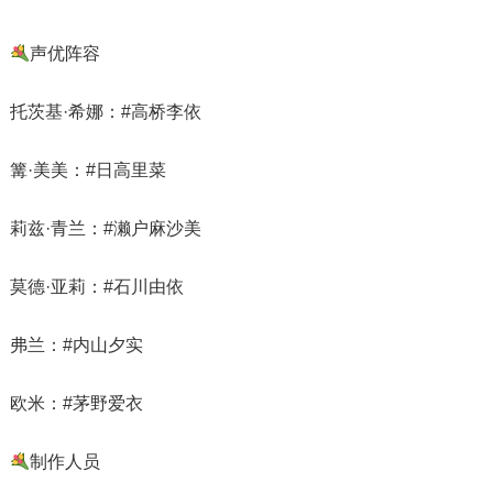
声优阵容
托茨基·希娜：#高桥李依
篝·美美：#日高里菜
莉兹·青兰：#濑户麻沙美
莫德·亚莉：#石川由依
弗兰：#内山夕实
欧米：#茅野爱衣
制作人员