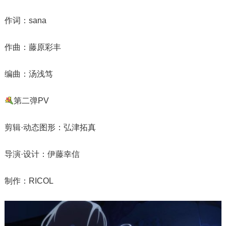
作词：sana
作曲：藤原彩丰
编曲：汤浅笃
第二弹PV
剪辑·动态图形：弘津拓真
导演·设计：伊藤幸信
制作：RICOL