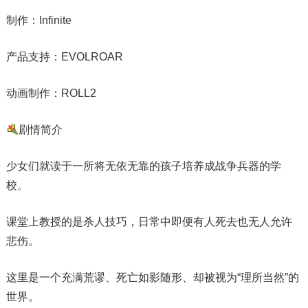
制作：Infinite
产品支持：EVOLROAR
动画制作：ROLL2
剧情简介
少女们就读于一所将无依无靠的孩子培养成战争兵器的学
校。
课堂上教授的是杀人技巧，日常中即便有人死去也无人允许
悲伤。
这里是一个充满荒谬、死亡如影随形、却被视为“理所当然”的
世界。