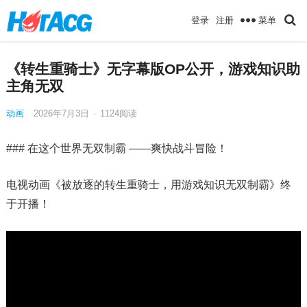
菜单
登录
注册
《转生重骑士》无字幕版OP公开，游戏知识助
主角无双
动画
2026年7月3日
·
1124
阅读
### 在这个世界无双制霸 ——爽快战斗冒险！
电视动画《被放逐的转生重骑士，用游戏知识无双制霸》终
于开播！