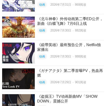
动画
2026年7月31日
·
869
阅读
《北斗神拳》外传动画第二季ED公开，
新曲《白蝶飞舞》7月6日上线
动画
2026年7月30日
·
882
阅读
《緞帶英雄》最终预告公开，Netflix独
家播出
动画
2026年7月30日
·
888
阅读
《ガチアクタ》第二季首曝PV，热血再
燃
动画
2026年7月29日
·
901
阅读
《盗掘王》TV动画新曲MV「SHOW
DOWN」震撼公开