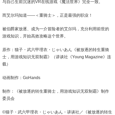
与自己生前沉迷的VR在线游戏《魔法世界》完全一致。
而艾尔玛知道——＜重骑士＞，正是最强的职业！
被伯爵家放逐、成为一介冒险者的艾尔玛，充分利用前世的
游戏知识，开始高效攻略这个世界。
原作：猫子・武六甲理衣・じゃいあん《被放逐的转生重骑
士，用游戏知识无双制霸》（讲谈社《Young Magazine》连
载）
动画制作：GoHands
制作：《被放逐的转生重骑士，用游戏知识无双制霸》制作
委员会
©猫子・武六甲理衣・じゃいあん・讲谈社／《被放逐的转生