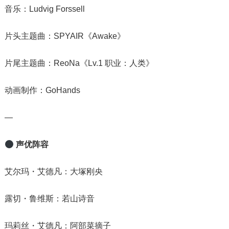
音乐：Ludvig Forssell
片头主题曲：SPYAIR《Awake》
片尾主题曲：ReoNa《Lv.1 职业：人类》
动画制作：GoHands
—
声优阵容
艾尔玛・艾德凡：大塚刚央
露切・鲁维斯：若山诗音
玛莉丝・艾德凡：阿部菜摘子