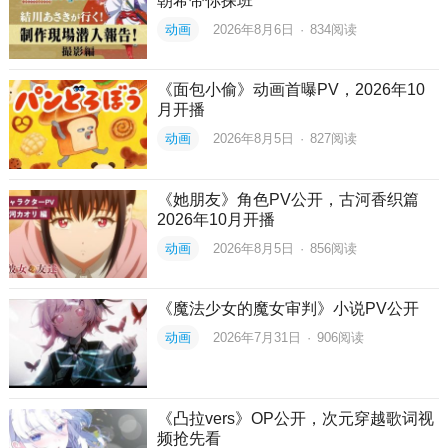
朝希带你探班
动画
2026年8月6日
·
834
阅读
《面包小偷》动画首曝PV，2026年10
月开播
动画
2026年8月5日
·
827
阅读
《她朋友》角色PV公开，古河香织篇
2026年10月开播
动画
2026年8月5日
·
856
阅读
《魔法少女的魔女审判》小说PV公开
动画
2026年7月31日
·
906
阅读
《凸拉vers》OP公开，次元穿越歌词视
频抢先看