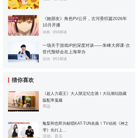
《她朋友》角色PV公开，古河香织篇2026年
10月开播
动画
·
856
阅读
一场关于游戏IP的深度对谈——朱峰大师课·次
世代预研会在上海举办
活动
·
851
阅读
猜你喜欢
《超人力霸王》大人限定纪念酒！大玩潮玩隐藏
版配率蒐藏
周边
亀梨和也即兴献唱KAT-TUN名曲！TV动画《神之
雫》先行上…
活动、音乐