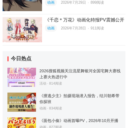
动画
2026年7月29日
·
899
阅读
《千恋＊万花》动画化特报PV震撼公开
动画
2026年7月28日
·
911
阅读
今日热点
2026搜狐视频关注流星舞银河全国宅舞大赛线
上赛火热进行中
活动
·
814
阅读
《擅逃少主》拍摄现场潜入报告，结川朝希带
你探班
动画
·
834
阅读
《面包小偷》动画首曝PV，2026年10月开播
动画
·
827
阅读