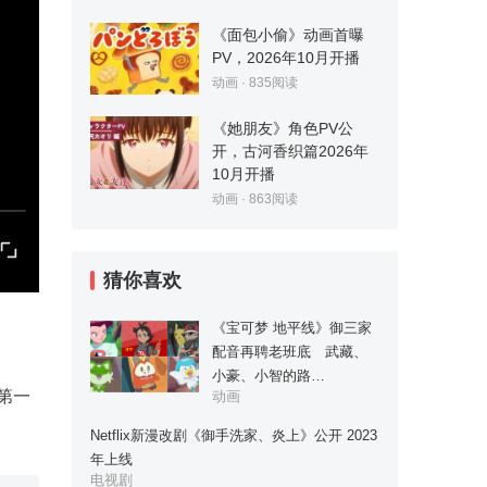
《面包小偷》动画首曝
PV，2026年10月开播
动画
·
835
阅读
《她朋友》角色PV公
开，古河香织篇2026年
10月开播
动画
·
863
阅读
猜你喜欢
《宝可梦 地平线》御三家
配音再聘老班底 武藏、
小豪、小智的路…
第一
动画
Netflix新漫改剧《御手洗家、炎上》公开 2023
年上线
电视剧