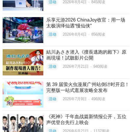
活动
2026年8月4日
·
845
阅读
乐享元游2026 ChinaJoy收官：用一场
太极演绎仙遇“慢仙侠”
活动
2026年8月4日
·
856
阅读
結川あさき潜入《擅長逃跑的殿下》原
画現場！試聽影片公開
活动
2026年7月21日
·
940
阅读
第 39 届萤火虫漫展广州站倒计时开启！
完整版一站式逛展攻略全发布
活动
2026年7月9日
·
496
阅读
《死神》千年血战篇新情报公开，五位
声优登台先行上映会
活动
2026年6月21日
·
1137
阅读