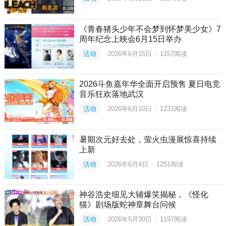
《青春猪头少年不会梦到怀梦美少女》7
周年纪念上映会6月15日举办
活动
2026年6月15日
·
1157
阅读
2026斗鱼嘉年华全面开启预售 夏日电竞
音乐狂欢落地武汉
活动
2026年6月10日
·
1231
阅读
暑期次元好去处，萤火虫漫展惊喜持续
上新
活动
2026年6月4日
·
1251
阅读
神谷浩史细见大辅爆笑揭秘，《怪化
猫》剧场版蛇神章舞台问候
活动
2026年5月30日
·
1197
阅读