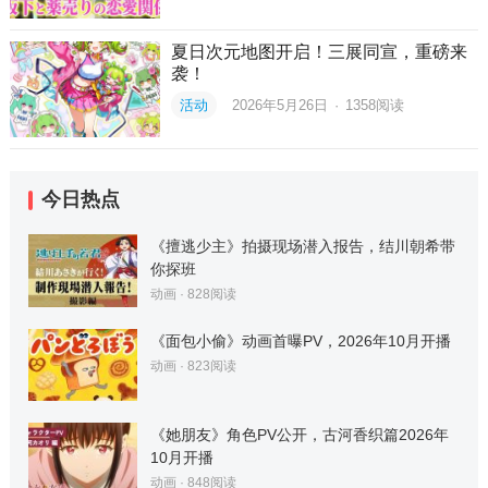
夏日次元地图开启！三展同宣，重磅来
袭！
活动
2026年5月26日
·
1358
阅读
今日热点
《擅逃少主》拍摄现场潜入报告，结川朝希带
你探班
动画
·
828
阅读
《面包小偷》动画首曝PV，2026年10月开播
动画
·
823
阅读
《她朋友》角色PV公开，古河香织篇2026年
10月开播
动画
·
848
阅读