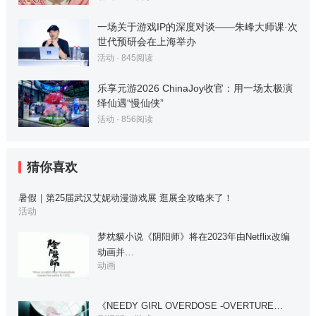
一场关于游戏IP的深度对谈——朱峰大师课·次
世代预研会在上海举办
活动
·
845
阅读
乐享元游2026 ChinaJoy收官：用一场太极演
绎仙遇“慢仙侠”
活动
·
856
阅读
猜你喜欢
暑假｜第25届武汉艾妮动漫游戏展 逛展全攻略来了！
活动
梦枕貘小说《阴阳师》将在2023年由Netflix改编
动画并…
动画
《NEEDY GIRL OVERDOSE -OVERTURE…