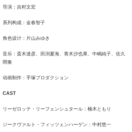
导演：吉村文宏
系列构成：金春智子
角色设计：片山みゆき
音乐：斎木達彦、田渕夏海、青木沙也果、中嶋純子、佐久
間奏
动画制作：手塚プロダクション
CAST
リーゼロッテ・リーフェンシュタール：楠木ともり
ジークヴァルト・フィッツェンハーゲン：中村悠一