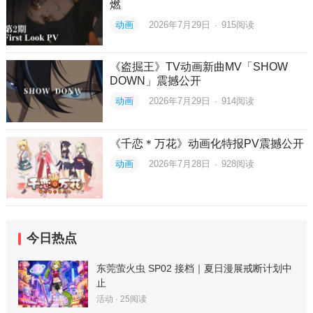
燃
动画
2026年7月29日
·
915
阅读
《盗掘王》TV动画新曲MV「SHOW
DOWN」震撼公开
动画
2026年7月29日
·
914
阅读
《千恋＊万花》动画化特报PV震撼公开
动画
2026年7月28日
·
928
阅读
今日热点
东莞萤火虫 SP02 接档｜夏日漫展戒断计划中
止
活动
·
25
阅读