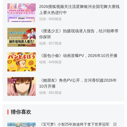
2026搜狐视频关注流星舞银河全国宅舞大赛线
上赛火热进行中
活动
·
846
阅读
《擅逃少主》拍摄现场潜入报告，结川朝希带
你探班
动画
·
857
阅读
《面包小偷》动画首曝PV，2026年10月开播
动画
·
849
阅读
《她朋友》角色PV公开，古河香织篇2026年
10月开播
动画
·
881
阅读
猜你喜欢
《宝可梦》小智25年旅途终于拿下世界冠军 日