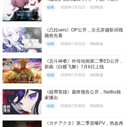
动画
2026年7月31日
·
925
阅读
《凸拉vers》OP公开，次元穿越歌词视
频抢先看
动画
2026年7月31日
·
886
阅读
《北斗神拳》外传动画第二季ED公开，
新曲《白蝶飞舞》7月6日上线
动画
2026年7月30日
·
900
阅读
《緞帶英雄》最终预告公开，Netflix独
家播出
动画
2026年7月30日
·
905
阅读
《ガチアクタ》第二季首曝PV，热血再