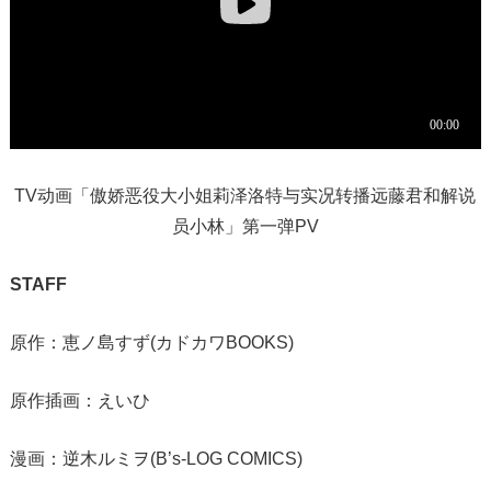
TV动画「傲娇恶役大小姐莉泽洛特与实况转播远藤君和解说
员小林」第一弹PV
STAFF
原作：恵ノ島すず(カドカワBOOKS)
原作插画：えいひ
漫画：逆木ルミヲ(B’s-LOG COMICS)