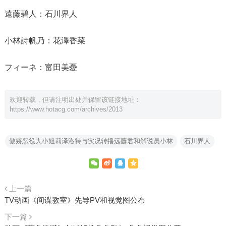
遠藤碧人：石川界人
小林詩帆乃：花澤香菜
フィーネ：富田美憂
欢迎转载，但请注明出处并保留该链接地址：
https://www.hotacg.com/archives/2013
傲娇恶役大小姐莉泽洛特与实况转播远藤君和解说员小林
石川界人
上一篇
TV动画《间谍教室》先导PV和视觉图公布
下一篇