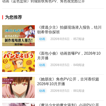
动画《蓝色监狱》剑城斩铁角色PV、角色视觉图公开
为您推荐
《擅逃少主》拍摄现场潜入报告，结川
朝希带你探班
动画
2026年8月6日
·
857
阅读
《面包小偷》动画首曝PV，2026年10
月开播
动画
2026年8月5日
·
849
阅读
《她朋友》角色PV公开，古河香织篇
2026年10月开播
动画
2026年8月5日
·
881
阅读
《魔法少女的魔女审判》小说PV公开