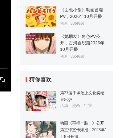
《面包小偷》动画首曝
PV，2026年10月开播
动画
·
836
阅读
《她朋友》角色PV公
开，古河香织篇2026年
10月开播
动画
·
865
阅读
猜你喜欢
第27届手塚治虫文化奖结
果出炉
活动、漫画、行业
动画《再得一胜！》公开
第三弹宣传海报，2023年1
月8日开播