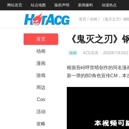
网站首页
站点地图
版权声明
新闻爆料
动漫热点
首页
/
动画
/ 《鬼灭之刃》钢
《鬼灭之刃》钢
首页
动画
动画
ACG宝库
·
2022年7月24
漫画
根据吾峠呼世晴创作的同名漫画
游戏
新一弹的BD角色宣传CM，本
周边
Cos
活动
攻略