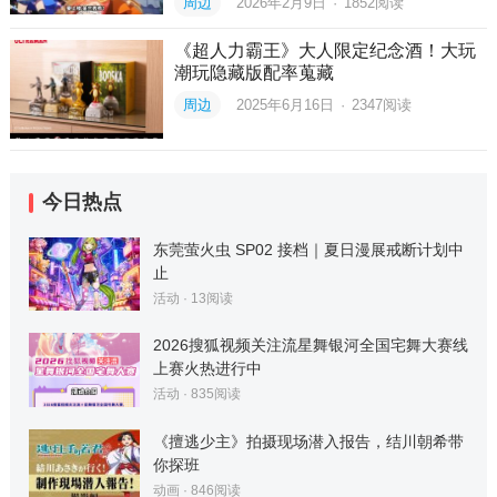
周边
2026年2月9日
·
1852
阅读
《超人力霸王》大人限定纪念酒！大玩
潮玩隐藏版配率蒐藏
周边
2025年6月16日
·
2347
阅读
今日热点
东莞萤火虫 SP02 接档｜夏日漫展戒断计划中
止
活动
·
13
阅读
2026搜狐视频关注流星舞银河全国宅舞大赛线
上赛火热进行中
活动
·
835
阅读
《擅逃少主》拍摄现场潜入报告，结川朝希带
你探班
动画
·
846
阅读