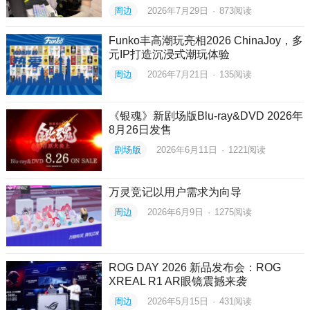
周边
2026年7月29日
·
873
阅读
Funko丰高潮玩亮相2026 ChinaJoy，多
元IP打造沉浸式潮玩体验
周边
2026年7月21日
·
135
阅读
《银魂》新剧场版Blu-ray&DVD 2026年
8月26日发售
剧场版
2026年6月11日
·
1221
阅读
万灵竞记以用户需求为向导
周边
2026年6月9日
·
1275
阅读
ROG DAY 2026 新品发布会：ROG
XREAL R1 AR眼镜震撼来袭
周边
2026年5月15日
·
431
阅读