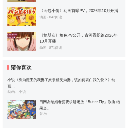
《面包小偷》动画首曝PV，2026年10月开播
动画
·
842
阅读
《她朋友》角色PV公开，古河香织篇2026年
10月开播
动画
·
871
阅读
猜你喜欢
小说《身为魔王的我娶了奴隶精灵为妻，该如何表白我的爱？》动
画…
动画、小说
日网友结婚老婆要求进场放「Butter-Fly」歌曲 结
果当…
音乐