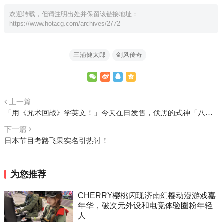
欢迎转载，但请注明出处并保留该链接地址：
https://www.hotacg.com/archives/2772
三浦健太郎
剑风传奇
上一篇
「用《咒术回战》学英文！」今天在日发售，伏黑的式神「八握剑异戒神将魔虚罗」到底怎么念？
下一篇
日本节目考路飞果实名引热讨！
为您推荐
CHERRY樱桃闪现济南幻樱动漫游戏嘉
年华，破次元外设和电竞体验圈粉年轻
人