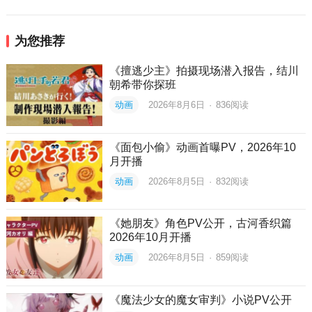
为您推荐
《擅逃少主》拍摄现场潜入报告，结川
朝希带你探班
动画
2026年8月6日
·
836
阅读
《面包小偷》动画首曝PV，2026年10
月开播
动画
2026年8月5日
·
832
阅读
《她朋友》角色PV公开，古河香织篇
2026年10月开播
动画
2026年8月5日
·
859
阅读
《魔法少女的魔女审判》小说PV公开