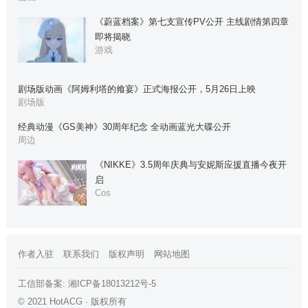
《蔚蓝档案》第七支宣传PV公开 主线剧情第四章
即将揭晓
游戏
剧场版动画《阿姆利塔的飨宴》正式海报公开，5月26日上映
剧场版
经典动漫《GS美神》30周年纪念 全动画蓝光大碟公开
周边
《NIKKE》3.5周年庆典与安妮斯应援直播今夜开
启
Cos
作者入驻
联系我们
版权声明
网站地图
工信部备案:
湘ICP备18013212号-5
© 2021 HotACG · 版权所有