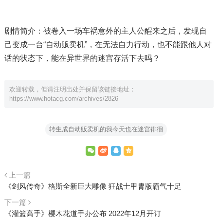
剧情简介：被卷入一场车祸意外的主人公醒来之后，发现自
己变成一台“自动贩卖机”，在无法自力行动，也不能跟他人对
话的状态下，能在异世界的迷宫存活下去吗？
欢迎转载，但请注明出处并保留该链接地址：
https://www.hotacg.com/archives/2826
转生成自动贩卖机的我今天也在迷宫徘徊
上一篇
《剑风传奇》格斯全新巨大雕像 狂战士甲胄版霸气十足
下一篇
《灌篮高手》樱木花道手办公布 2022年12月开订