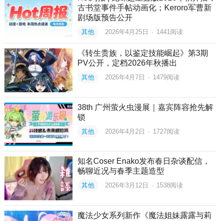
古书堂事件手帖动画化；Keroro军曹新
剧场版预告公开
其他
2026年4月25日
·
1441
阅读
《转生贵族，以鉴定技能崛起》第3期
PV公开，定档2026年秋播出
其他
2026年4月7日
·
1479
阅读
38th 广州萤火虫漫展｜嘉宾阵容抢先解
锁
其他
2026年4月2日
·
1727
阅读
知名Coser Enako发布春日杂谈配信，
畅聊近况与春季主题造型
其他
2026年3月12日
·
1538
阅读
魔法少女系列新作《魔法姐妹露露与莉