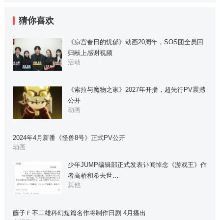
猜你喜欢
《凉宫春日的忧郁》动画20周年，SOS团全员回
归献上感谢视频
活动
《索拉与魔物之家》2027年开播，超先行PV震撼
公开
动画
2024年4月新番《怪兽8号》正式PV公开
动画
少年JUMP编辑部正式发表讣闻悼念《游戏王》作
者高桥和希去世…
其他
藤子Ｆ不二雄科幻短篇名作将制作日剧 4月播出