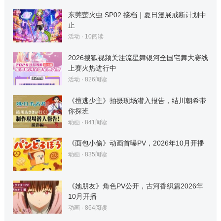
东莞萤火虫 SP02 接档｜夏日漫展戒断计划中
止
活动
·
10
阅读
2026搜狐视频关注流星舞银河全国宅舞大赛线
上赛火热进行中
活动
·
826
阅读
《擅逃少主》拍摄现场潜入报告，结川朝希带
你探班
动画
·
841
阅读
《面包小偷》动画首曝PV，2026年10月开播
动画
·
835
阅读
《她朋友》角色PV公开，古河香织篇2026年
10月开播
动画
·
864
阅读