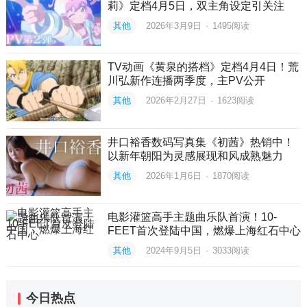
莉》定档4月5日，双主角设定引关注
其他
2026年3月9日
·
1495
阅读
TV动画《黄泉的搭档》定档4月4日！荒
川弘新作连播两季度，主PV公开
其他
2026年2月27日
·
1623
阅读
井口裕香数码写真集《初茜》热销中！
以新年朝阳为灵感展现和风成熟魅力
其他
2026年1月6日
·
1870
阅读
电影灌篮高手主题曲乐队首演！10-
FEET首次登陆中国，燃爆上海红石中心
其他
2024年9月5日
·
3033
阅读
今日热点