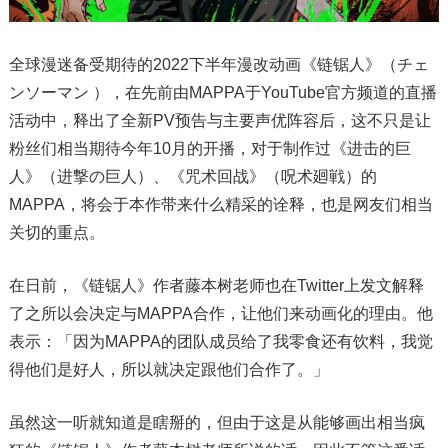
全球漫迷备受期待的2022下半年漫改动画《链锯人》（チェ
ンソーマン ），在先前由MAPPA于YouTube官方频道的直播
活动中，释出了全新PV预告与主要声优阵容后，这不只是让
粉丝们相当期待今年10月的开播，对于制作过《进击的巨
人》（进撃の巨人）、《咒术回战》（呪术廻戦）的
MAPPA，将会于本作带来什么精采的诠释，也是网友们相当
关切的重点。
在日前，《链锯人》作者藤本树老师也在Twitter上发文解释
了之所以会决定与MAPPA合作，让他们来动画化的理由。他
表示：「因为MAPPA的团队成员给了我零食还有饮料，我觉
得他们是好人，所以就决定跟他们合作了。」
虽然这一听就知道是瞎掰的，但由于这是从能够画出相当疯