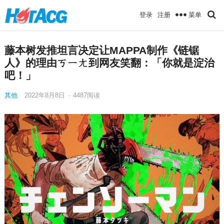
菜单
登录
注册
藤本树发推坦言决定让MAPPA制作《链锯
人》的理由ㄎㄧㄤ到网友笑翻：「你就是淀治
吧！」
其他
2022年8月8日
·
4487
阅读