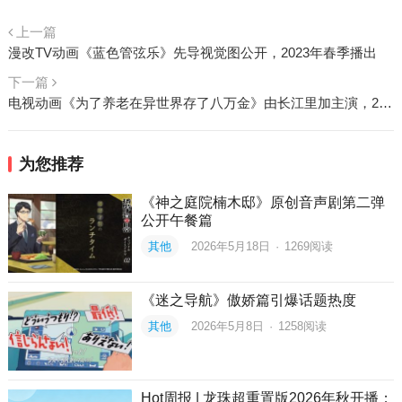
上一篇
漫改TV动画《蓝色管弦乐》先导视觉图公开，2023年春季播出
下一篇
电视动画《为了养老在异世界存了八万金》由长江里加主演，2023年1月开播
为您推荐
《神之庭院楠木邸》原创音声剧第二弹
公开午餐篇
其他
2026年5月18日
·
1269
阅读
《迷之导航》傲娇篇引爆话题热度
其他
2026年5月8日
·
1258
阅读
Hot周报 | 龙珠超重置版2026年秋开播；