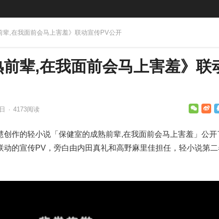
熟前辈,在我面前会马上害羞》联动宣传PV公开
熟前辈,在我面前会马上害羞》联
2日
·
4173
阅读
慧创作的轻小说「保健室的成熟前辈,在我面前会马上害羞」公开
联动的宣传PV，旁白由内田真礼和高野麻里佳担任，轻小说第二