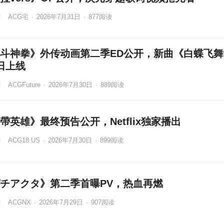
ACG宅
·
2026年7月31日
·
877
阅读
斗神拳》外传动画第二季ED公开，新曲《白蝶飞舞
日上线
ACGFuture
·
2026年7月30日
·
889
阅读
帶英雄》最终预告公开，Netflix独家播出
ACG18.US
·
2026年7月30日
·
899
阅读
チアクタ》第二季首曝PV，热血再燃
ACGNX
·
2026年7月29日
·
907
阅读