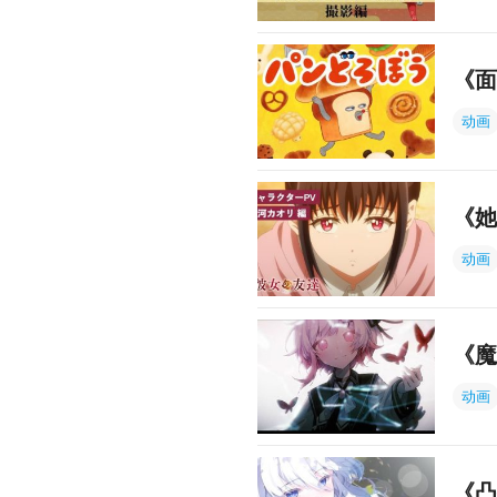
《面
动画
《她
动画
《魔
动画
《凸