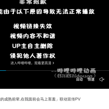
的成熟前辈,在我面前会马上害羞」联动宣传PV