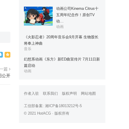
动画公司Kinema Citrus十
五周年纪念作！原创TV
动…
动画
《火影忍者》20周年音乐会9月开幕 生物股长
将奉上神曲
音乐
幻想系动画《东方》新ED曲宣传片 7月11日新
篇启动
一篇
动画
传图公开
作者入驻
联系我们
版权声明
网站地图
工信部备案:
湘ICP备18013212号-5
© 2021 HotACG · 版权所有