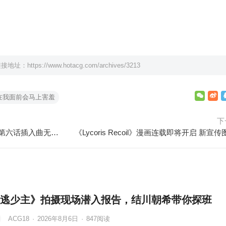
链接地址：
https://www.hotacg.com/archives/3213
在我面前会马上害羞
下
《LoveLive!SuperStar!!》第二季第六话插入曲无字幕MV公开
《Lycoris Recoil》漫画连载即将开启 新宣
逃少主》拍摄现场潜入报告，结川朝希带你探班
ACG18
·
2026年8月6日
·
847
阅读