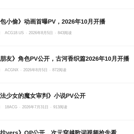
包小偷》动画首曝PV，2026年10月开播
ACG18.US
·
2026年8月5日
·
843
阅读
朋友》角色PV公开，古河香织篇2026年10月开播
ACGNX
·
2026年8月5日
·
872
阅读
法少女的魔女审判》小说PV公开
18ACG
·
2026年7月31日
·
913
阅读
拉vers》OP公开，次元穿越歌词视频抢先看