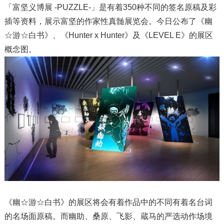
「富坚义博展 -PUZZLE-」是有着350种不同的签名原稿及彩
插等资料，展示富坚的作家性真髄展览会。今日公布了《幽
☆游☆白书》、《Hunter x Hunter》及《LEVEL E》的展区
概念图。
《幽☆游☆白书》的展区将会有着作品中的不同有着名台词
的名场面原稿。而幽助、桑原、飞影、蔵马的严选动作场境