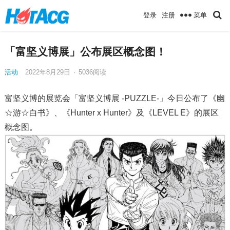
菜单
登录
注册
「富坚义博展」公布展区概念图！
活动
2022年8月29日
·
5036
阅读
富坚义博的展览会「富坚义博展 -PUZZLE-」今日公布了《幽
☆游☆白书》、《Hunter x Hunter》及《LEVEL E》的展区
概念图。