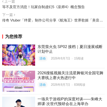
上一篇
等不及官方消息！玩家自制虚幻5《巫师4》概念预告
下一篇
传奇 Vtuber「绊爱」制作公司分享《航海王》世界歌姬「美音」3D 模组诞生秘辛
为您推荐
东莞萤火虫 SP02 接档｜夏日漫展戒断
计划中止
活动
2026年8月7日
·
15
阅读
2026搜狐视频关注流星舞银河全国宅舞
大赛线上赛火热进行中
活动
2026年8月7日
·
838
阅读
一场关于游戏IP的深度对谈——朱峰大
师课·次世代预研会在上海举办