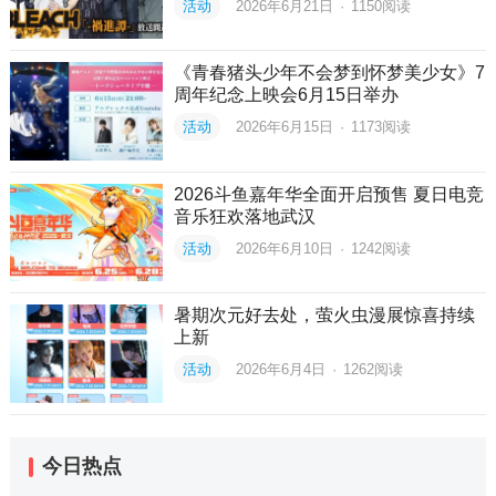
活动
2026年6月21日
·
1150
阅读
《青春猪头少年不会梦到怀梦美少女》7
周年纪念上映会6月15日举办
活动
2026年6月15日
·
1173
阅读
2026斗鱼嘉年华全面开启预售 夏日电竞
音乐狂欢落地武汉
活动
2026年6月10日
·
1242
阅读
暑期次元好去处，萤火虫漫展惊喜持续
上新
活动
2026年6月4日
·
1262
阅读
今日热点