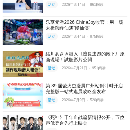
活动
2026年8月4日
·
861
阅读
乐享元游2026 ChinaJoy收官：用一场
太极演绎仙遇“慢仙侠”
活动
2026年8月4日
·
875
阅读
結川あさき潜入《擅長逃跑的殿下》原
画現場！試聽影片公開
活动
2026年7月21日
·
951
阅读
第 39 届萤火虫漫展广州站倒计时开启！
完整版一站式逛展攻略全发布
活动
2026年7月9日
·
520
阅读
《死神》千年血战篇新情报公开，五位
声优登台先行上映会