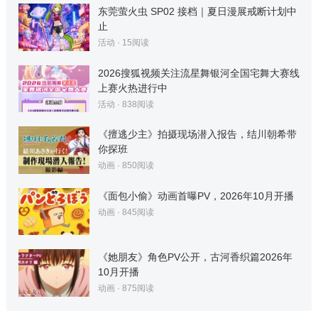
东莞萤火虫 SP02 接档｜夏日漫展戒断计划中
止
活动
·
15
阅读
2026搜狐视频关注流星舞银河全国宅舞大赛线
上赛火热进行中
活动
·
838
阅读
《擅逃少主》拍摄现场潜入报告，结川朝希带
你探班
动画
·
850
阅读
《面包小偷》动画首曝PV，2026年10月开播
动画
·
845
阅读
《她朋友》角色PV公开，古河香织篇2026年
10月开播
动画
·
875
阅读