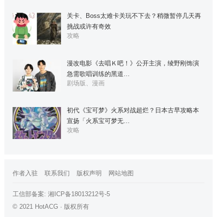
关卡、Boss太难卡关玩不下去？稍微暂停几天再
挑战或许有奇效
攻略
漫改电影《去唱Ｋ吧！》公开主演，绫野刚饰演
急需歌唱训练的黑道…
剧场版、漫画
初代《宝可梦》火系对战超烂？日本古早攻略本
宣扬「火系宝可梦无…
攻略
作者入驻
联系我们
版权声明
网站地图
工信部备案:
湘ICP备18013212号-5
© 2021 HotACG · 版权所有