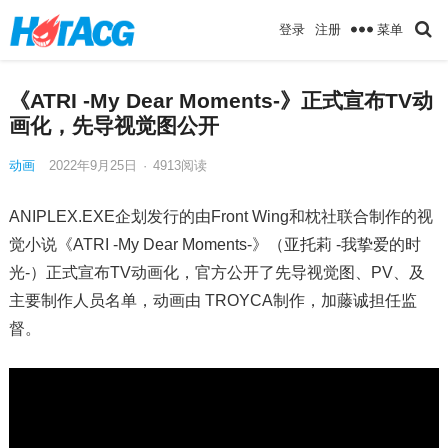
菜单
登录
注册
《ATRI -My Dear Moments-》正式宣布TV动
画化，先导视觉图公开
动画
2022年9月25日
·
4913
阅读
ANIPLEX.EXE企划发行的由Front Wing和枕社联合制作的视
觉小说《ATRI -My Dear Moments-》（亚托莉 -我挚爱的时
光-）正式宣布TV动画化，官方公开了先导视觉图、PV、及
主要制作人员名单，动画由 TROYCA制作，加藤诚担任监
督。