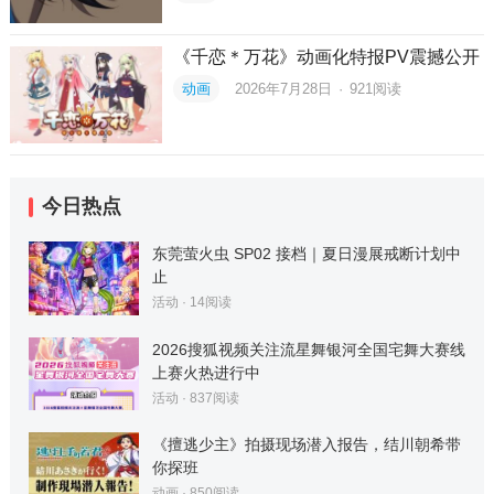
《千恋＊万花》动画化特报PV震撼公开
动画
2026年7月28日
·
921
阅读
今日热点
东莞萤火虫 SP02 接档｜夏日漫展戒断计划中
止
活动
·
14
阅读
2026搜狐视频关注流星舞银河全国宅舞大赛线
上赛火热进行中
活动
·
837
阅读
《擅逃少主》拍摄现场潜入报告，结川朝希带
你探班
动画
·
850
阅读