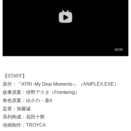
【STAFF】
原作：『ATRI -My Dear Moments-』（ANIPLEX.EXE）
故事原案：绀野アスタ（Frontwing）
角色原案：ゆさの・基4
监督：加藤诚
系列构成：花田十辉
动画制作：TROYCA