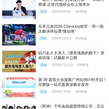
师课·次世代预研会在上海举办
活动
2026年8月4日
·
842
阅读
乐享元游2026 ChinaJoy收官：用一场
太极演绎仙遇“慢仙侠”
活动
2026年8月4日
·
851
阅读
結川あさき潜入《擅長逃跑的殿下》原
画現場！試聽影片公開
活动
2026年7月21日
·
938
阅读
第 39 届萤火虫漫展广州站倒计时开启！
完整版一站式逛展攻略全发布
活动
2026年7月9日
·
492
阅读
《死神》千年血战篇新情报公开，五位