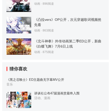
动画
·
896
阅读
《凸拉vers》OP公开，次元穿越歌词视频抢
先看
动画
·
863
阅读
《北斗神拳》外传动画第二季ED公开，新曲
《白蝶飞舞》7月6日上线
动画
·
875
阅读
猜你喜欢
《黑之召唤士》ED主题曲无字幕MV公开
音乐
讲谈社公布47届漫画赏最终入围
活动、漫画