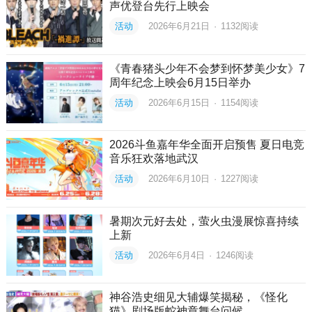
声优登台先行上映会
活动
2026年6月21日
·
1132
阅读
《青春猪头少年不会梦到怀梦美少女》7
周年纪念上映会6月15日举办
活动
2026年6月15日
·
1154
阅读
2026斗鱼嘉年华全面开启预售 夏日电竞
音乐狂欢落地武汉
活动
2026年6月10日
·
1227
阅读
暑期次元好去处，萤火虫漫展惊喜持续
上新
活动
2026年6月4日
·
1246
阅读
神谷浩史细见大辅爆笑揭秘，《怪化
猫》剧场版蛇神章舞台问候