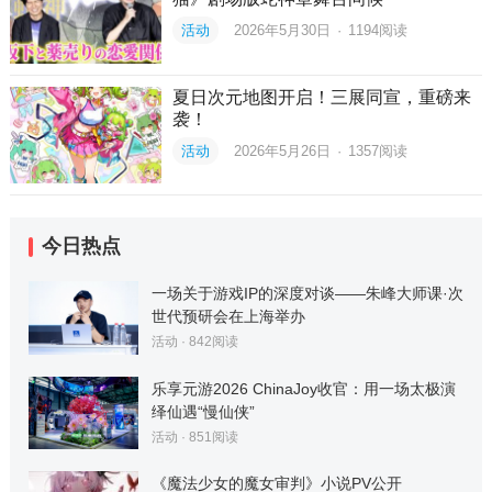
活动
2026年5月30日
·
1194
阅读
夏日次元地图开启！三展同宣，重磅来
袭！
活动
2026年5月26日
·
1357
阅读
今日热点
一场关于游戏IP的深度对谈——朱峰大师课·次
世代预研会在上海举办
活动
·
842
阅读
乐享元游2026 ChinaJoy收官：用一场太极演
绎仙遇“慢仙侠”
活动
·
851
阅读
《魔法少女的魔女审判》小说PV公开