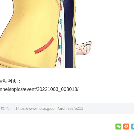
」活动网页：
hannel/topics/event/20221003_003018/
链接地址：
https://www.hotacg.com/archives/5213