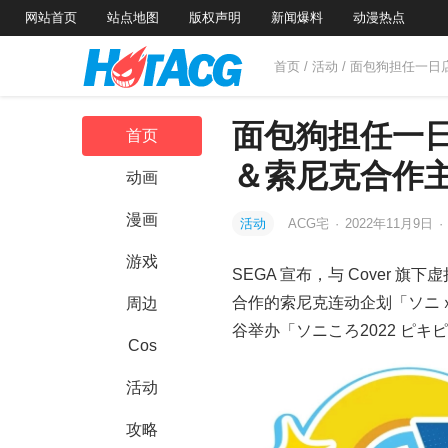
网站首页
站点地图
版权声明
新闻爆料
动漫热点
首页
/
活动
/ 面包狗担任一日店
面包狗担任一日店长
首页
＆索尼克合作
动画
漫画
活动
ACG宅
·
2022年11月9日
·
游戏
SEGA 宣布，与 Cover 旗下
合作的索尼克连动企划「ソニｘころ2
周边
谷举办「ソニころ2022 ピ
Cos
活动
攻略