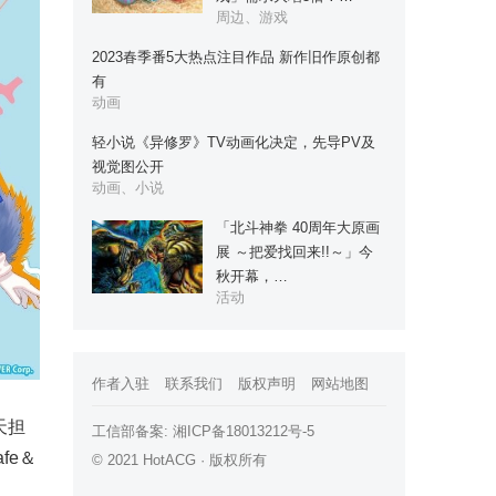
周边、游戏
2023春季番5大热点注目作品 新作旧作原创都
有
动画
轻小说《异修罗》TV动画化决定，先导PV及
视觉图公开
动画、小说
「北斗神拳 40周年大原画
展 ～把爱找回来!!～」今
秋开幕，…
活动
作者入驻
联系我们
版权声明
网站地图
天担
工信部备案:
湘ICP备18013212号-5
fe＆
© 2021 HotACG · 版权所有