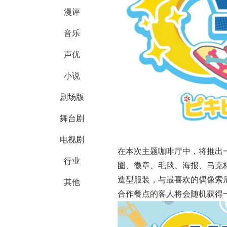
漫评
音乐
声优
小说
剧场版
舞台剧
电视剧
在本次主题咖啡厅中，将推出
行业
圈、徽章、毛毯、海报、马克
造型服装，与最喜欢的偶像索尼
其他
合作餐点的客人将会随机获得