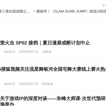
下
TV动画《租借女友 第二季》BD第三卷封面插图公开，12月21日发售
萤火虫 SP02 接档｜夏日漫展戒断计划中止
HotACG
·
2026年8月7日
·
13
阅读
26搜狐视频关注流星舞银河全国宅舞大赛线上赛火热
HotACG
·
2026年8月7日
·
835
阅读
关于游戏IP的深度对谈——朱峰大师课·次世代预研
海举办