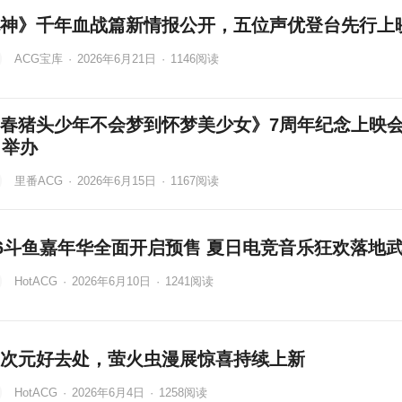
神》千年血战篇新情报公开，五位声优登台先行上
ACG宝库
·
2026年6月21日
·
1146
阅读
春猪头少年不会梦到怀梦美少女》7周年纪念上映会
日举办
里番ACG
·
2026年6月15日
·
1167
阅读
26斗鱼嘉年华全面开启预售 夏日电竞音乐狂欢落地
HotACG
·
2026年6月10日
·
1241
阅读
次元好去处，萤火虫漫展惊喜持续上新
HotACG
·
2026年6月4日
·
1258
阅读