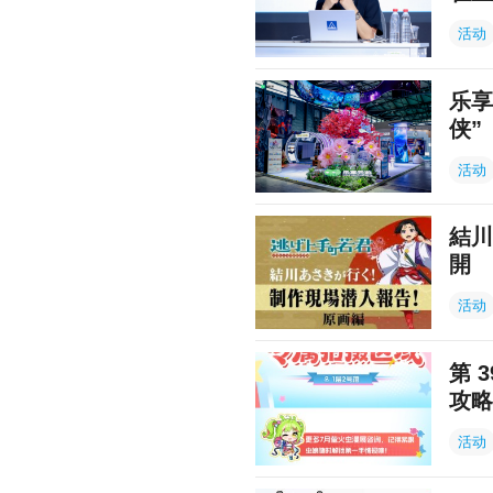
活动
乐享
侠”
活动
結川
開
活动
第 
攻略
活动