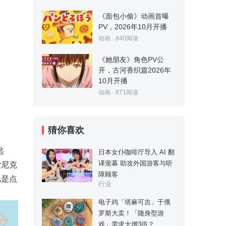
《面包小偷》动画首曝
PV，2026年10月开播
动画
·
840
阅读
《她朋友》角色PV公
开，古河香织篇2026年
10月开播
动画
·
871
阅读
猜你喜欢
匙
日本女仆咖啡厅导入 AI 翻
译萤幕 助攻外国游客与听
索尼克
障顾客
凡是点
行业
电子鸡「塔麻可吉」于俄
罗斯大卖！「随身型游
戏」需求大增3倍？…