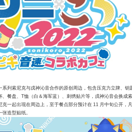
一系列索尼克与戌神沁音合作的原创周边，包含压克力立牌、钥
杯、餐盘、T恤（白＆海军蓝）、刺绣贴片等，戌神沁音会换成
克一起出现在周边上，至于餐点部分预计在 11 月中旬公开，
一张造型贴纸。