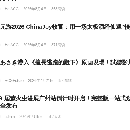
HotACG
·
2026年8月4日
·
858
阅读
元游2026 ChinaJoy收官：用一场太极演绎仙遇“
HotACG
·
2026年8月4日
·
871
阅读
あさき潜入《擅長逃跑的殿下》原画現場！試聽影
ACGFuture
·
2026年7月21日
·
950
阅读
39 届萤火虫漫展广州站倒计时开启！完整版一站式
全发布
admin
·
2026年7月9日
·
512
阅读