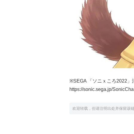
※SEGA 「ソニｘころ2022
https://sonic.sega.jp/SonicC
欢迎转载，但请注明出处并保留该