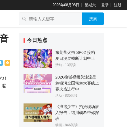
2026年08月08日
星期六
登录
注册
搜索
沁音
今日热点
东莞萤火虫 SP02 接档｜
夏日漫展戒断计划中止
活动
·
13
阅读
2026搜狐视频关注流星
ろね）
舞银河全国宅舞大赛线上
 涩
赛火热进行中
活动
·
835
阅读
《擅逃少主》拍摄现场潜
入报告，结川朝希带你探
班
动画
·
846
阅读