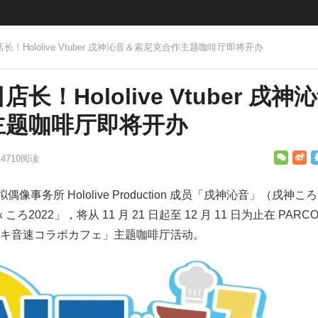
长！Hololive Vtuber 戌神沁音＆索尼克合作主题咖啡厅即将开办
！Hololive Vtuber 戌神
主题咖啡厅即将开办
4710
阅读
虚拟偶像事务所 Hololive Production 成员「戌神沁音」（戌神こ
022」，将从 11 月 21 日起至 12 月 11 日为止在 PARCO
キピキ音速コラボカフェ」主题咖啡厅活动。