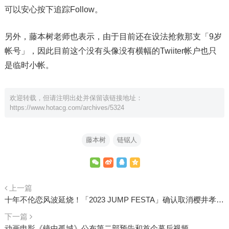
可以安心按下追踪Follow。
另外，藤本树老师也表示，由于目前还在设法抢救那支「9岁
帐号」，因此目前这个没有头像没有横幅的Twiiter帐户也只
是临时小帐。
欢迎转载，但请注明出处并保留该链接地址：
https://www.hotacg.com/archives/5324
藤本树
链锯人
上一篇
十年不伦恋风波延烧！「2023 JUMP FESTA」确认取消樱井孝宏《咒术回战》活动
下一篇
动画电影《镜中孤城》公布第二部预告和首个幕后视频