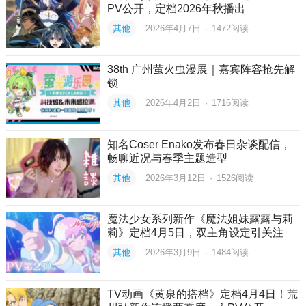
PV公开，定档2026年秋播出
其他
2026年4月7日
·
1472
阅读
38th 广州萤火虫漫展｜嘉宾阵容抢先解
锁
其他
2026年4月2日
·
1716
阅读
知名Coser Enako发布春日杂谈配信，
畅聊近况与春季主题造型
其他
2026年3月12日
·
1526
阅读
魔法少女系列新作《魔法姐妹露露与莉
莉》定档4月5日，双主角设定引关注
其他
2026年3月9日
·
1484
阅读
TV动画《黄泉的搭档》定档4月4日！荒