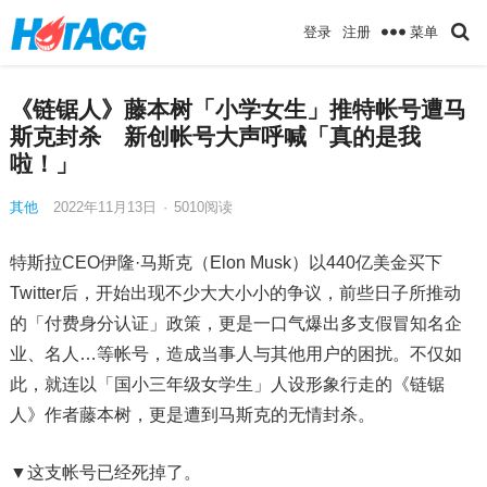
菜单
登录
注册
《链锯人》藤本树「小学女生」推特帐号遭马
斯克封杀 新创帐号大声呼喊「真的是我
啦！」
其他
2022年11月13日
·
5010
阅读
特斯拉CEO伊隆·马斯克（Elon Musk）以440亿美金买下
Twitter后，开始出现不少大大小小的争议，前些日子所推动
的「付费身分认证」政策，更是一口气爆出多支假冒知名企
业、名人…等帐号，造成当事人与其他用户的困扰。不仅如
此，就连以「国小三年级女学生」人设形象行走的《链锯
人》作者藤本树，更是遭到马斯克的无情封杀。
▼这支帐号已经死掉了。