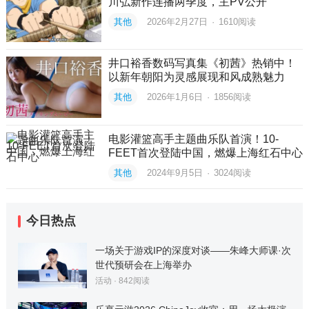
川弘新作连播两季度，主PV公开
其他
2026年2月27日
·
1610
阅读
井口裕香数码写真集《初茜》热销中！
以新年朝阳为灵感展现和风成熟魅力
其他
2026年1月6日
·
1856
阅读
电影灌篮高手主题曲乐队首演！10-
FEET首次登陆中国，燃爆上海红石中心
其他
2024年9月5日
·
3024
阅读
今日热点
一场关于游戏IP的深度对谈——朱峰大师课·次
世代预研会在上海举办
活动
·
842
阅读