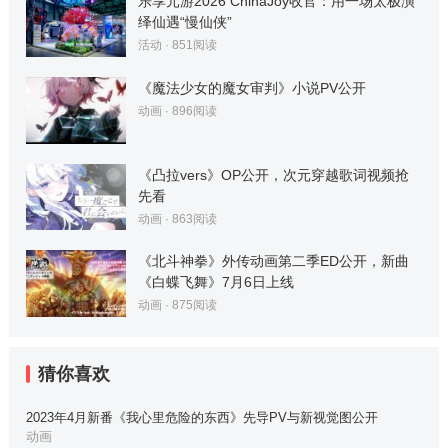
乐享元游2026 ChinaJoy收官：用一场太极演
绎仙遇“慢仙侠”
活动
·
851
阅读
《魔法少女的魔女审判》小说PV公开
动画
·
896
阅读
《凸拉vers》OP公开，次元穿越歌词视频抢
先看
动画
·
863
阅读
《北斗神拳》外传动画第二季ED公开，新曲
《白蝶飞舞》7月6日上线
动画
·
875
阅读
猜你喜欢
2023年4月新番《我心里危险的东西》先导PV与新视觉图公开
动画