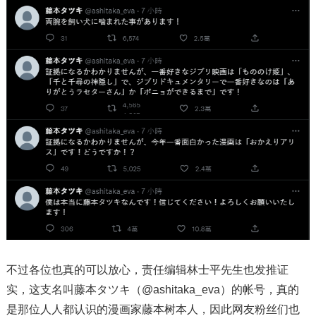
不过各位也真的可以放心，责任编辑林士平先生也发推证
实，这支名叫藤本タツキ（@ashitaka_eva）的帐号，真的
是那位人人都认识的漫画家藤本树本人，因此网友粉丝们也