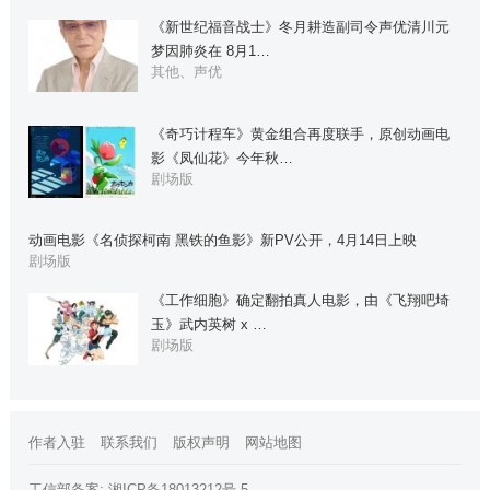
《新世纪福音战士》冬月耕造副司令声优清川元
梦因肺炎在 8月1…
其他、声优
《奇巧计程车》黄金组合再度联手，原创动画电
影《凤仙花》今年秋…
剧场版
动画电影《名侦探柯南 黑铁的鱼影》新PV公开，4月14日上映
剧场版
《工作细胞》确定翻拍真人电影，由《飞翔吧埼
玉》武内英树 x …
剧场版
作者入驻
联系我们
版权声明
网站地图
工信部备案:
湘ICP备18013212号-5