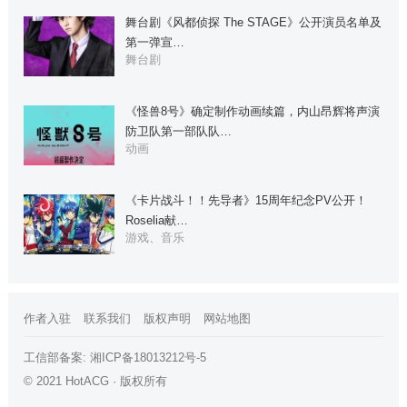
舞台剧《风都侦探 The STAGE》公开演员名单及
第一弹宣…
舞台剧
《怪兽8号》确定制作动画续篇，内山昂辉将声演
防卫队第一部队队…
动画
《卡片战斗！！先导者》15周年纪念PV公开！
Roselia献…
游戏、音乐
作者入驻
联系我们
版权声明
网站地图
工信部备案:
湘ICP备18013212号-5
© 2021 HotACG · 版权所有