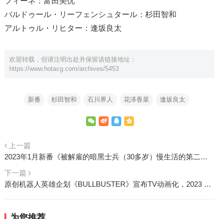
フィーネ：富田美忧
バルドゥール・リーフェンシュタール：杉田智和
アルトゥル・リヒター：逢坂良太
欢迎转载，但请注明出处并保留该链接地址：
https://www.hotacg.com/archives/5453
新番
杉田智和
石川界人
花泽香菜
逢坂良太
上一篇
2023年1月新番《被解雇的暗黑士兵（30多岁）慢生活的第二人生》第一弹PV与视觉图公开
下一篇
原创机器人英雄企划《BULLBUSTER》宣布TV动画化，2023 年播出
为您推荐