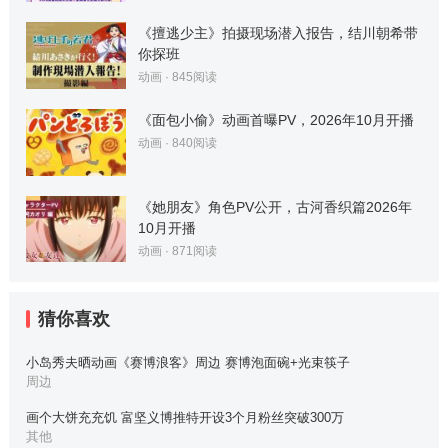
《擅逃少主》拍摄现场潜入报告，结川朝希带
你探班
动画
·
845
阅读
《面包小偷》动画首曝PV，2026年10月开播
动画
·
840
阅读
《她朋友》角色PV公开，古河香织篇2026年
10月开播
动画
·
871
阅读
猜你喜欢
小岛秀夫晒动画《赛博浪客》周边 赛博泡面碗+光束筷子
周边
画个大饼充充饥 富坚义博推特开设3个月粉丝突破300万
其他