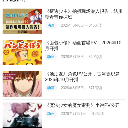
《擅逃少主》拍摄现场潜入报告，结川
朝希带你探班
动画
2026年8月6日
·
845
阅读
《面包小偷》动画首曝PV，2026年10
月开播
动画
2026年8月5日
·
840
阅读
《她朋友》角色PV公开，古河香织篇
2026年10月开播
动画
2026年8月5日
·
871
阅读
《魔法少女的魔女审判》小说PV公开
动画
2026年7月31日
·
913
阅读