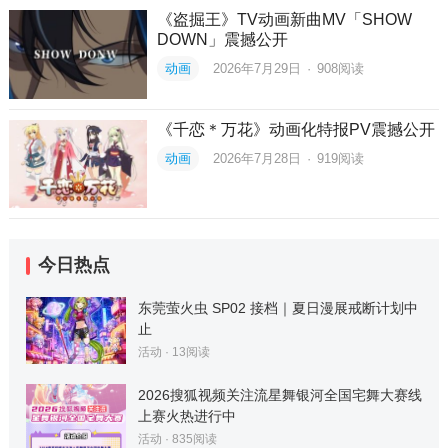
《盗掘王》TV动画新曲MV「SHOW
DOWN」震撼公开
动画
2026年7月29日
·
908
阅读
《千恋＊万花》动画化特报PV震撼公开
动画
2026年7月28日
·
919
阅读
今日热点
东莞萤火虫 SP02 接档｜夏日漫展戒断计划中
止
活动
·
13
阅读
2026搜狐视频关注流星舞银河全国宅舞大赛线
上赛火热进行中
活动
·
835
阅读