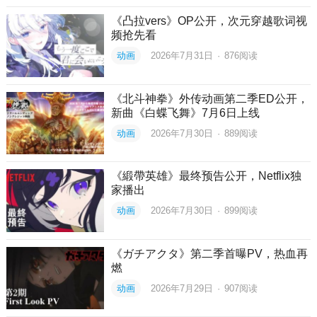
《凸拉vers》OP公开，次元穿越歌词视
频抢先看
动画
2026年7月31日
·
876
阅读
《北斗神拳》外传动画第二季ED公开，
新曲《白蝶飞舞》7月6日上线
动画
2026年7月30日
·
889
阅读
《緞帶英雄》最终预告公开，Netflix独
家播出
动画
2026年7月30日
·
899
阅读
《ガチアクタ》第二季首曝PV，热血再
燃
动画
2026年7月29日
·
907
阅读