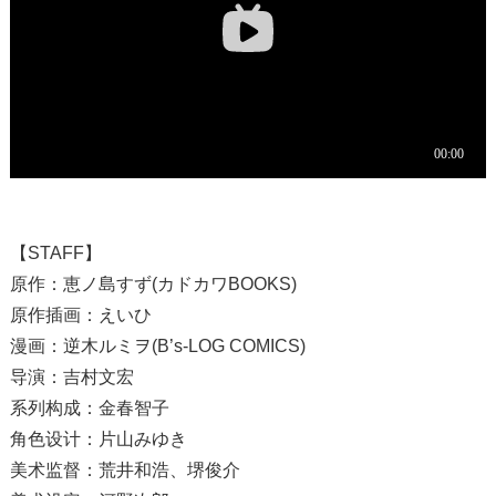
【STAFF】
原作：恵ノ島すず(カドカワBOOKS)
原作插画：えいひ
漫画：逆木ルミヲ(B’s-LOG COMICS)
导演：吉村文宏
系列构成：金春智子
角色设计：片山みゆき
美术监督：荒井和浩、堺俊介