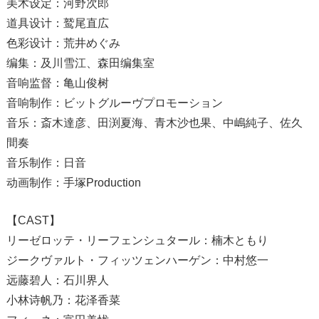
美术设定：河野次郎
道具设计：鹫尾直広
色彩设计：荒井めぐみ
编集：及川雪江、森田编集室
音响监督：亀山俊树
音响制作：ビットグルーヴプロモーション
音乐：斎木達彦、田渕夏海、青木沙也果、中嶋純子、佐久
間奏
音乐制作：日音
动画制作：手塚Production
【CAST】
リーゼロッテ・リーフェンシュタール：楠木ともり
ジークヴァルト・フィッツェンハーゲン：中村悠一
远藤碧人：石川界人
小林诗帆乃：花泽香菜