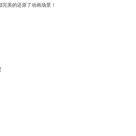
都完美的还原了动画场景！
度