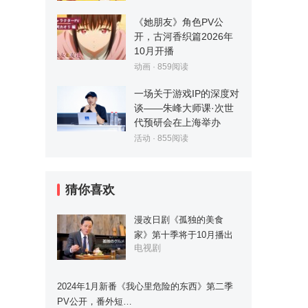
《她朋友》角色PV公
开，古河香织篇2026年
10月开播
动画
·
859
阅读
一场关于游戏IP的深度对
谈——朱峰大师课·次世
代预研会在上海举办
活动
·
855
阅读
猜你喜欢
漫改日剧《孤独的美食
家》第十季将于10月播出
电视剧
2024年1月新番《我心里危险的东西》第二季
PV公开，番外短…