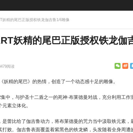
1ART妖精的尾巴正版授权铁龙伽吉鲁1/6雕像
1ART妖精的尾巴正版授权铁龙伽
3479
阅读
于《妖精的尾巴》的热情，创造了一个动态感十足的雕像。
2集中，与护圣十二盾之一的死神·布莱德曼对战，充分利用工作
个元素立体化。
，是蕾比给了伽吉鲁动力，将布莱德曼的咒力当中汲取铁元素，
其打败。伽吉鲁表面覆盖着紫黑色的铁龙鳞，头发随着全身周遭