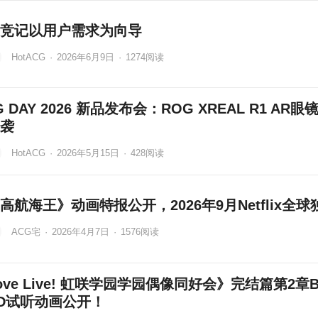
竞记以用户需求为向导
HotACG
·
2026年6月9日
·
1274
阅读
G DAY 2026 新品发布会：ROG XREAL R1 AR眼
袭
HotACG
·
2026年5月15日
·
428
阅读
高航海王》动画特报公开，2026年9月Netflix全球
ACG宅
·
2026年4月7日
·
1576
阅读
ove Live! 虹咲学园学园偶像同好会》完结篇第2章
D试听动画公开！