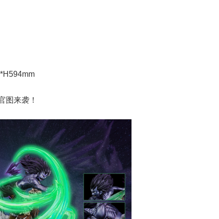
*H594mm
斯官图来袭！