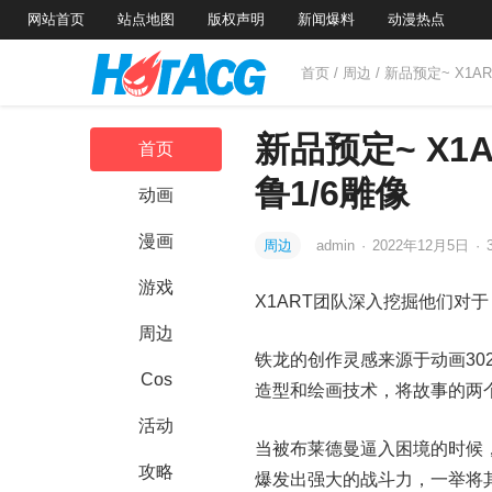
网站首页
站点地图
版权声明
新闻爆料
动漫热点
首页
/
周边
/ 新品预定~ X
新品预定~ X
首页
鲁1/6雕像
动画
漫画
周边
admin
·
2022年12月5日
·
游戏
X1ART团队深入挖掘他们对
周边
铁龙的创作灵感来源于动画30
Cos
造型和绘画技术，将故事的两
活动
当被布莱德曼逼入困境的时候
攻略
爆发出强大的战斗力，一举将