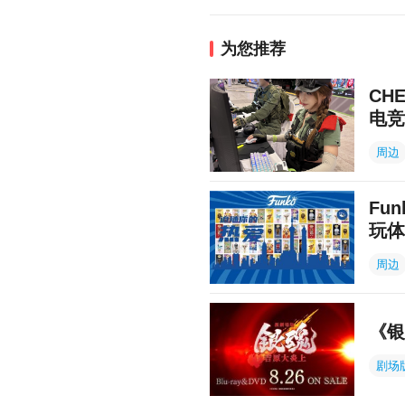
为您推荐
CH
电竞
周边
Fu
玩体
周边
《银
剧场