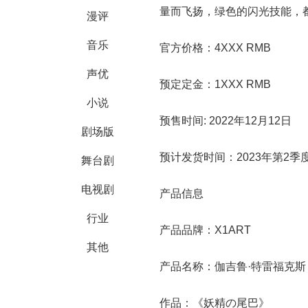
量而飞扬，绿色的闪光技能，
漫评
音乐
官方价格：4XXX RMB
声优
预定定金：1XXX RMB
小说
预售时间: 2022年12月12日
剧场版
预计发货时间：2023年第2季
舞台剧
电视剧
产品信息
行业
产品品牌：X1ART
其他
产品名称：伽吉鲁·特雷福克斯
作品：《妖精の尾巴》