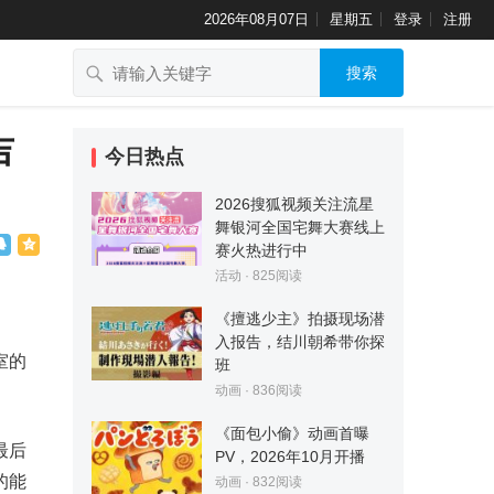
2026年08月07日
星期五
登录
注册
搜索
吉
今日热点
2026搜狐视频关注流星
舞银河全国宅舞大赛线上
赛火热进行中
活动
·
825
阅读
《擅逃少主》拍摄现场潜
入报告，结川朝希带你探
室的
班
动画
·
836
阅读
《面包小偷》动画首曝
最后
PV，2026年10月开播
的能
动画
·
832
阅读