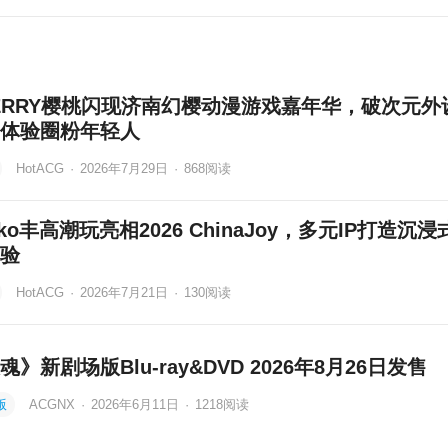
ERRY樱桃闪现济南幻樱动漫游戏嘉年华，破次元外
体验圈粉年轻人
HotACG
·
2026年7月29日
·
868
阅读
nko丰高潮玩亮相2026 ChinaJoy，多元IP打造沉浸
验
HotACG
·
2026年7月21日
·
130
阅读
魂》新剧场版Blu-ray&DVD 2026年8月26日发售
版
ACGNX
·
2026年6月11日
·
1218
阅读