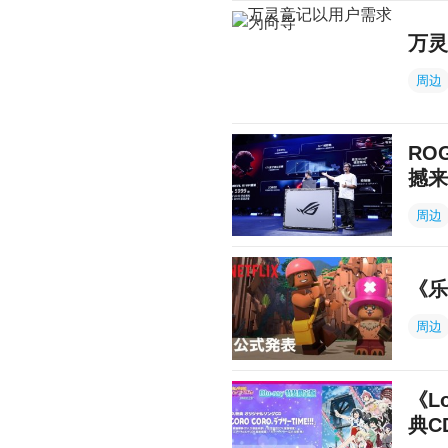
万灵
周边
RO
撼来
周边
《乐
周边
《L
典C