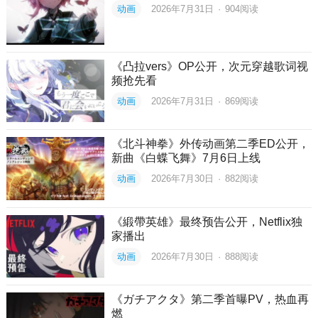
动画
2026年7月31日
·
904
阅读
《凸拉vers》OP公开，次元穿越歌词视
频抢先看
动画
2026年7月31日
·
869
阅读
《北斗神拳》外传动画第二季ED公开，
新曲《白蝶飞舞》7月6日上线
动画
2026年7月30日
·
882
阅读
《緞帶英雄》最终预告公开，Netflix独
家播出
动画
2026年7月30日
·
888
阅读
《ガチアクタ》第二季首曝PV，热血再
燃