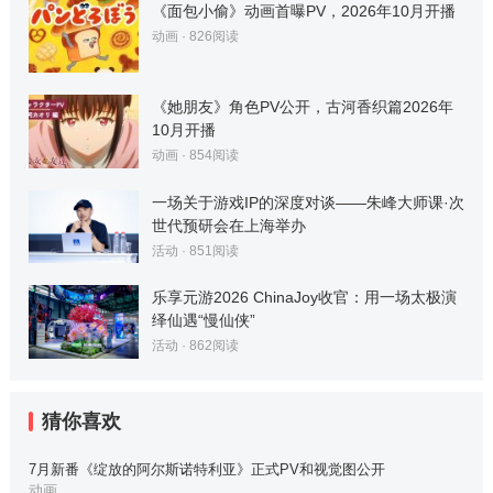
《面包小偷》动画首曝PV，2026年10月开播
动画
·
826
阅读
《她朋友》角色PV公开，古河香织篇2026年
10月开播
动画
·
854
阅读
一场关于游戏IP的深度对谈——朱峰大师课·次
世代预研会在上海举办
活动
·
851
阅读
乐享元游2026 ChinaJoy收官：用一场太极演
绎仙遇“慢仙侠”
活动
·
862
阅读
猜你喜欢
7月新番《绽放的阿尔斯诺特利亚》正式PV和视觉图公开
动画