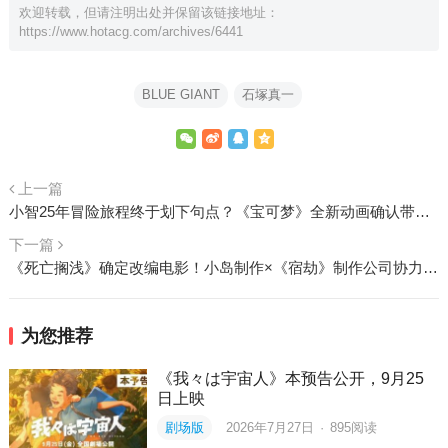
欢迎转载，但请注明出处并保留该链接地址：
https://www.hotacg.com/archives/6441
BLUE GIANT
石塚真一
上一篇
小智25年冒险旅程终于划下句点？《宝可梦》全新动画确认带出全新主角 2023年4月起开始放送
下一篇
《死亡搁浅》确定改编电影！小岛制作×《宿劫》制作公司协力拍摄
为您推荐
《我々は宇宙人》本预告公开，9月25
日上映
剧场版
2026年7月27日
·
895
阅读