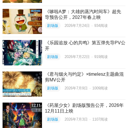
《哆啦A梦：大雄的蒸汽时间车》超先
导预告公开，2027年春上映
剧场版
2026年7月24日
·
934
阅读
《乐园追放 心的共鸣》第五弹先导PV公
开
剧场版
2026年7月22日
·
919
阅读
《君与烟火与约定》×timelesz主题曲混
剪MV公开
剧场版
2026年7月9日
·
1009
阅读
《药屋少女》剧场版预告公开，2026年
12月11日上映
剧场版
2026年7月3日
·
1107
阅读