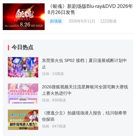
《银魂》新剧场版Blu-ray&DVD 2026年
8月26日发售
剧场版
2026年6月11日
·
1222
阅读
今日热点
东莞萤火虫 SP02 接档｜夏日漫展戒断计划中
止
活动
·
13
阅读
2026搜狐视频关注流星舞银河全国宅舞大赛线
上赛火热进行中
活动
·
836
阅读
《擅逃少主》拍摄现场潜入报告，结川朝希带
你探班
动画
·
847
阅读