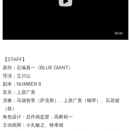
【STAFF】
原作：石塚真一《BLUE GIANT》
导演：立川让
剧本：NUMBER 8
音乐：上原广美
演奏：马场智章（萨克斯）、上原广美（钢琴）、石若骏
（鼓）
角色设计・总作画监督：高桥裕一
主动画师：小丸敏之、牧孝雄