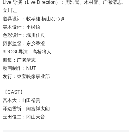
Live 导演（Live Direction）：周浩嵩、木村智、广濑清志、
立川让
道具设计：牧孝雄 横山なつき
美术设计：平栁悟
色彩设计：堀川佳典
摄影监督：东乡香澄
3DCGI 导演：高桥将人
编集：广濑清志
动画制作：NUT
发行：東宝映像事业部
【CAST】
宫本大：山田裕贵
泽边雪祈：间宫祥太朗
玉田俊二：冈山天音