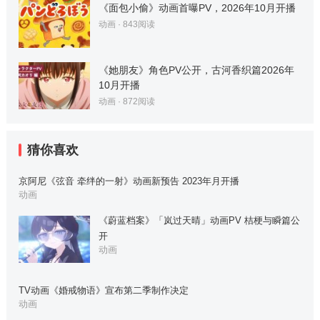
《面包小偷》动画首曝PV，2026年10月开播
动画
·
843
阅读
《她朋友》角色PV公开，古河香织篇2026年
10月开播
动画
·
872
阅读
猜你喜欢
京阿尼《弦音 牵绊的一射》动画新预告 2023年月开播
动画
《蔚蓝档案》「岚过天晴」动画PV 桔梗与瞬篇公
开
动画
TV动画《婚戒物语》宣布第二季制作决定
动画