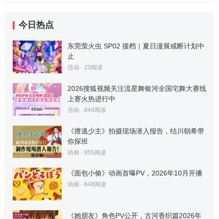
今日热点
东莞萤火虫 SP02 接档｜夏日漫展戒断计划中
止
活动
·
23
阅读
2026搜狐视频关注流星舞银河全国宅舞大赛线
上赛火热进行中
活动
·
844
阅读
《擅逃少主》拍摄现场潜入报告，结川朝希带
你探班
动画
·
855
阅读
《面包小偷》动画首曝PV，2026年10月开播
动画
·
848
阅读
《她朋友》角色PV公开，古河香织篇2026年