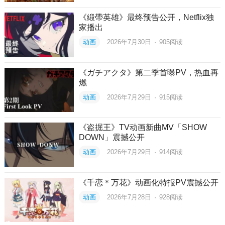
《緞帶英雄》最终预告公开，Netflix独
家播出
动画
2026年7月30日
·
905
阅读
《ガチアクタ》第二季首曝PV，热血再
燃
动画
2026年7月29日
·
915
阅读
《盗掘王》TV动画新曲MV「SHOW
DOWN」震撼公开
动画
2026年7月29日
·
914
阅读
《千恋＊万花》动画化特报PV震撼公开
动画
2026年7月28日
·
928
阅读