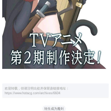
欢迎转载，但请注明出处并保留该链接地址：
https://www.hotacg.com/archives/6604
转生成为魔剑