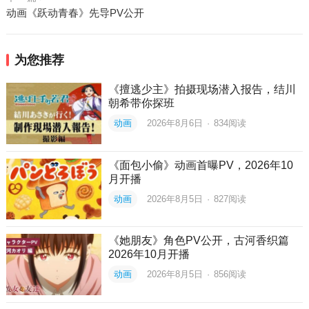
动画《跃动青春》先导PV公开
为您推荐
《擅逃少主》拍摄现场潜入报告，结川
朝希带你探班
动画
2026年8月6日
·
834
阅读
《面包小偷》动画首曝PV，2026年10
月开播
动画
2026年8月5日
·
827
阅读
《她朋友》角色PV公开，古河香织篇
2026年10月开播
动画
2026年8月5日
·
856
阅读