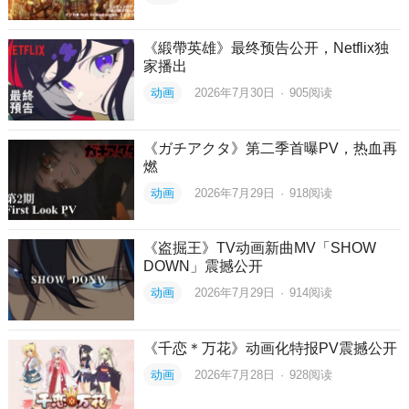
《緞帶英雄》最终预告公开，Netflix独
家播出
动画
2026年7月30日
·
905
阅读
《ガチアクタ》第二季首曝PV，热血再
燃
动画
2026年7月29日
·
918
阅读
《盗掘王》TV动画新曲MV「SHOW
DOWN」震撼公开
动画
2026年7月29日
·
914
阅读
《千恋＊万花》动画化特报PV震撼公开
动画
2026年7月28日
·
928
阅读