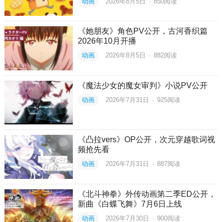
动画
2026年8月5日
·
850
阅读
《她朋友》角色PV公开，古河香织篇
2026年10月开播
动画
2026年8月5日
·
882
阅读
《魔法少女的魔女审判》小说PV公开
动画
2026年7月31日
·
925
阅读
《凸拉vers》OP公开，次元穿越歌词视
频抢先看
动画
2026年7月31日
·
887
阅读
《北斗神拳》外传动画第二季ED公开，
新曲《白蝶飞舞》7月6日上线
动画
2026年7月30日
·
900
阅读