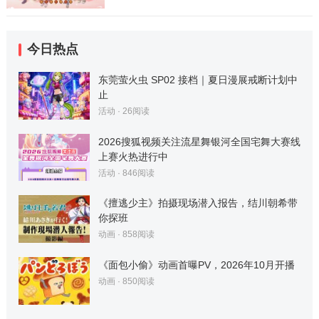
今日热点
东莞萤火虫 SP02 接档｜夏日漫展戒断计划中
止
活动
·
26
阅读
2026搜狐视频关注流星舞银河全国宅舞大赛线
上赛火热进行中
活动
·
846
阅读
《擅逃少主》拍摄现场潜入报告，结川朝希带
你探班
动画
·
858
阅读
《面包小偷》动画首曝PV，2026年10月开播
动画
·
850
阅读