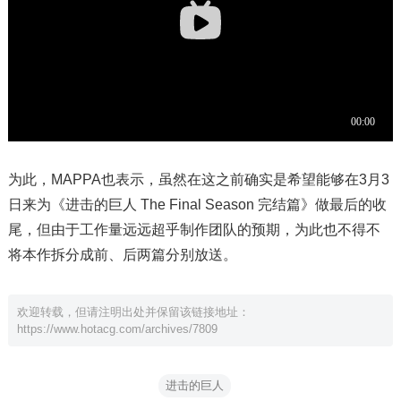
为此，MAPPA也表示，虽然在这之前确实是希望能够在3月3
日来为《进击的巨人 The Final Season 完结篇》做最后的收
尾，但由于工作量远远超乎制作团队的预期，为此也不得不
将本作拆分成前、后两篇分别放送。
欢迎转载，但请注明出处并保留该链接地址：
https://www.hotacg.com/archives/7809
进击的巨人