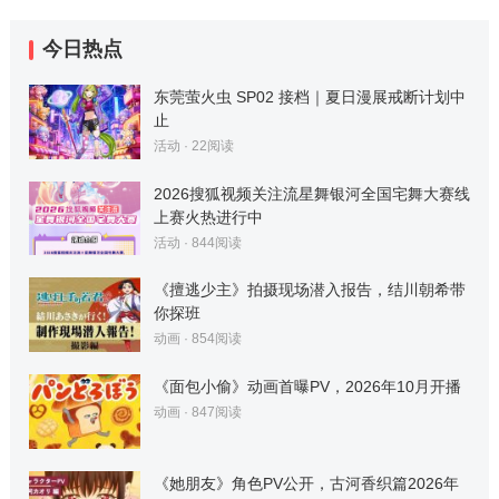
今日热点
东莞萤火虫 SP02 接档｜夏日漫展戒断计划中
止
活动
·
22
阅读
2026搜狐视频关注流星舞银河全国宅舞大赛线
上赛火热进行中
活动
·
844
阅读
《擅逃少主》拍摄现场潜入报告，结川朝希带
你探班
动画
·
854
阅读
《面包小偷》动画首曝PV，2026年10月开播
动画
·
847
阅读
《她朋友》角色PV公开，古河香织篇2026年