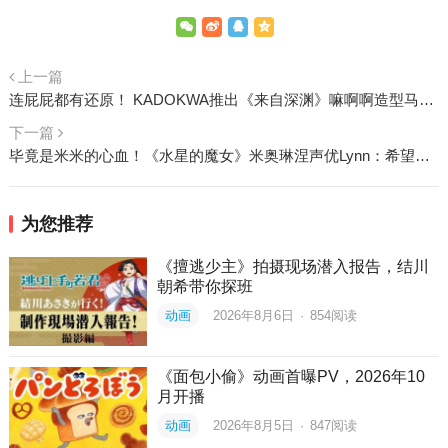
上一篇
连屁屁都有还原！ KADOKWA推出《来自深渊》嘛啊啊造型马克杯
下一篇
毕竟是米米的心血！《水星的魔女》米奥琳涅声优Lynn：希望大家不要把「那一幕」和番茄结合
为您推荐
《擅逃少主》拍摄现场潜入报告，结川
朝希带你探班
动画
2026年8月6日
·
854
阅读
《面包小偷》动画首曝PV，2026年10
月开播
动画
2026年8月5日
·
847
阅读