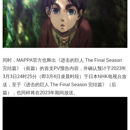
同时，MAPPA官方也释出《进击的巨人 The Final Season
完结篇》（前篇）的首支PV预告内容，并确认预计于2023年
3月3日24时25分（即3月4日凌晨时段）于日本NHK电视台放
送，至于《进击的巨人 The Final Season 完结篇》（后
篇），也同样将在2023年期间放送。