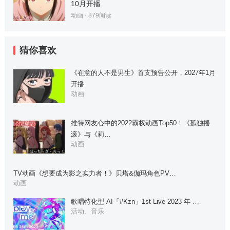
10月开播
动画
·
879
阅读
猜你喜欢
《在意的人不是男生》首支预告公开，2027年1月
开播
动画
推特网友心中的2022霸权动画Top50！《孤独摇
滚》与《莉…
动画
TV动画《想要成为影之实力者！》贝塔&伽玛角色PV…
动画
歌唱特化型 AI「#Kzn」1st Live 2023 年 …
活动、音乐