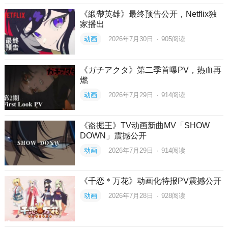
《緞帶英雄》最终预告公开，Netflix独
家播出
动画
2026年7月30日
·
905
阅读
《ガチアクタ》第二季首曝PV，热血再
燃
动画
2026年7月29日
·
914
阅读
《盗掘王》TV动画新曲MV「SHOW
DOWN」震撼公开
动画
2026年7月29日
·
914
阅读
《千恋＊万花》动画化特报PV震撼公开
动画
2026年7月28日
·
928
阅读