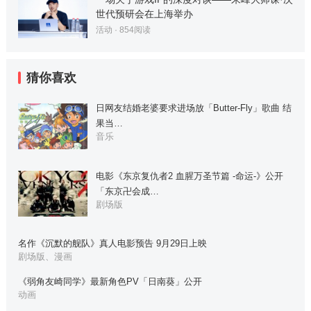
世代预研会在上海举办
活动
·
854
阅读
猜你喜欢
日网友结婚老婆要求进场放「Butter-Fly」歌曲 结
果当…
音乐
电影《东京复仇者2 血腥万圣节篇 -命运-》公开
「东京卍会成…
剧场版
名作《沉默的舰队》真人电影预告 9月29日上映
剧场版、漫画
《弱角友崎同学》最新角色PV「日南葵」公开
动画