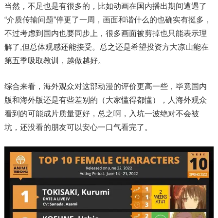
当然，不足也是有很多的，比如动画在国内播出期间遭遇了
“介质传输问题”停更了一周，画面和谐什么的也确实有挺多，
不过考虑到国内也要同步上，很多画面被剪掉也只能表示理
解了,但总体观感还能接受。总之还是希望投资方大凉山能在
第五季吸取教训，越做越好。
综合来看，海外观众对这部动漫的评价更高一些，毕竟国内
版和海外版还是有些差别的（大家懂得都懂），人海外观众
看到的可能成片质量更好，总之啊，入坑一波绝对不会被
坑，还没看的朋友可以安心一口气看完了。