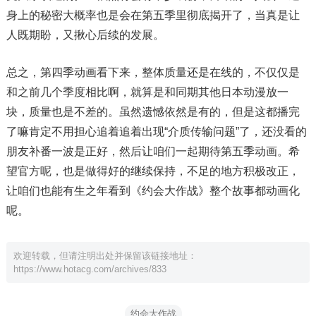
身上的秘密大概率也是会在第五季里彻底揭开了，当真是让
人既期盼，又揪心后续的发展。
总之，第四季动画看下来，整体质量还是在线的，不仅仅是
和之前几个季度相比啊，就算是和同期其他日本动漫放一
块，质量也是不差的。虽然遗憾依然是有的，但是这都播完
了嘛肯定不用担心追着追着出现“介质传输问题”了，还没看的
朋友补番一波是正好，然后让咱们一起期待第五季动画。希
望官方呢，也是做得好的继续保持，不足的地方积极改正，
让咱们也能有生之年看到《约会大作战》整个故事都动画化
呢。
欢迎转载，但请注明出处并保留该链接地址：
https://www.hotacg.com/archives/833
约会大作战