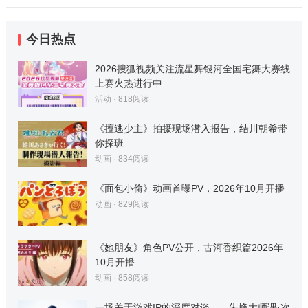
今日热点
2026搜狐视频关注流星舞银河全国宅舞大赛线
上赛火热进行中
活动
·
818
阅读
《擅逃少主》拍摄现场潜入报告，结川朝希带
你探班
动画
·
834
阅读
《面包小偷》动画首曝PV，2026年10月开播
动画
·
829
阅读
《她朋友》角色PV公开，古河香织篇2026年
10月开播
动画
·
858
阅读
一场关于游戏IP的深度对谈——朱峰大师课·次