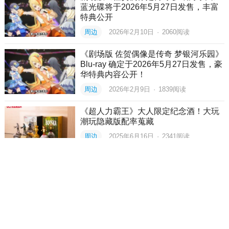
蓝光碟将于2026年5月27日发售，丰富
特典公开
周边
2026年2月10日
·
2060
阅读
《剧场版 佐贺偶像是传奇 梦银河乐园》
Blu-ray 确定于2026年5月27日发售，豪
华特典内容公开！
周边
2026年2月9日
·
1839
阅读
《超人力霸王》大人限定纪念酒！大玩
潮玩隐藏版配率蒐藏
周边
2025年6月16日
·
2341
阅读
今日热点
一场关于游戏IP的深度对谈——朱峰大师课·次
世代预研会在上海举办
活动
·
844
阅读