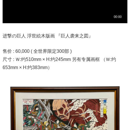
进撃の巨人 浮世絵木版画 『巨人袭来之図』
售价 : 60,000 ( 全世界限定300部 )
尺寸 : Ｗ:约510mm × H:约245mm 另有专属画框 （Ｗ:约
653mm × H:约383mm）