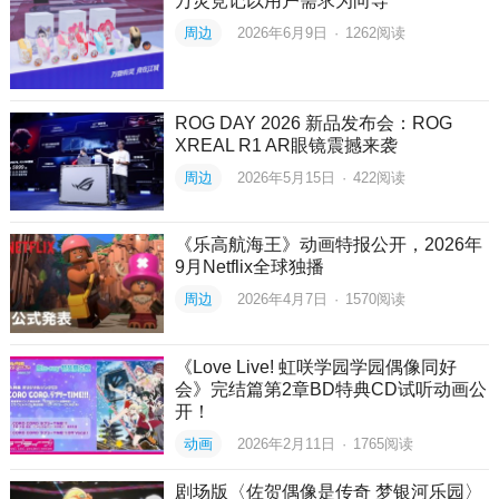
万灵竞记以用户需求为向导
周边
2026年6月9日
·
1262
阅读
ROG DAY 2026 新品发布会：ROG
XREAL R1 AR眼镜震撼来袭
周边
2026年5月15日
·
422
阅读
《乐高航海王》动画特报公开，2026年
9月Netflix全球独播
周边
2026年4月7日
·
1570
阅读
《Love Live! 虹咲学园学园偶像同好
会》完结篇第2章BD特典CD试听动画公
开！
动画
2026年2月11日
·
1765
阅读
剧场版〈佐贺偶像是传奇 梦银河乐园〉