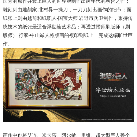
国芳的原作并套上巨人的世界观制作出跨年代的融合之作；
雕刻则由雕刻家-北村昇一操刀，一刀刀刻出画作的细节；而
纸张上则由越前和纸职人-国宝大师 岩野市兵卫制作，秉持传
统技术的纸张最适合浮世绘艺术品；再透过摺师刷版师（刷
版师） 行家-中山诚人将版画的複印到纸上，完成这幅旷世巨
作。
画作中也将艾连、米卡莎、阿尔敏、里维、超大型巨人整个