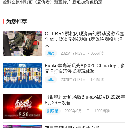
虚淵玄原创动画《复仇者》新宣传片 新追加角色确定
为您推荐
CHERRY樱桃闪现济南幻樱动漫游戏嘉
年华，破次元外设和电竞体验圈粉年轻
人
周边
2026年7月29日
·
856
阅读
Funko丰高潮玩亮相2026 ChinaJoy，多
元IP打造沉浸式潮玩体验
周边
2026年7月21日
·
123
阅读
《银魂》新剧场版Blu-ray&DVD 2026年
8月26日发售
剧场版
2026年6月11日
·
1206
阅读