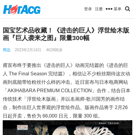
菜单
登录
注册
国宝艺术品收藏！《进击的巨人》浮世绘木版
画『巨人袭来之图』限量300幅
周边
2023年2月14日
·
4629
阅读
甫宣布终于要推出《进击的巨人》动画完结篇的《进击的巨
人 The Final Season 完结篇》，相信让不少粉丝期待这次动
画到底能带给粉丝什么样的冲击。近日宣布与日本电商网站
「AKIHABARA PREMIUM COLLECTION」合作，结合日本
传统技术「浮世绘木版画」并以名画师-歌川国芳的画作结
合，制作出巨人世界观的浮世绘作品。版画作品将于 2月26
日起开卖，售价为 66,000 日元，限量 300 组。