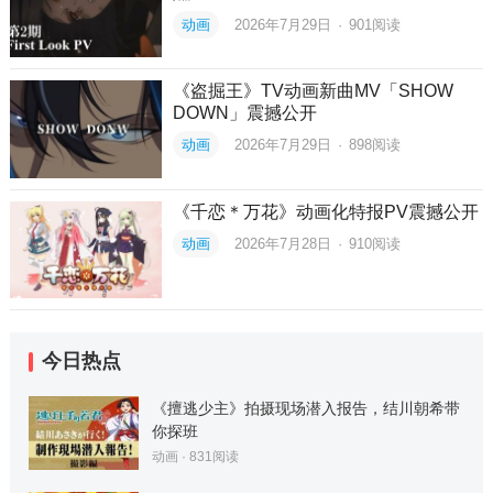
动画
2026年7月29日
·
901
阅读
《盗掘王》TV动画新曲MV「SHOW
DOWN」震撼公开
动画
2026年7月29日
·
898
阅读
《千恋＊万花》动画化特报PV震撼公开
动画
2026年7月28日
·
910
阅读
今日热点
《擅逃少主》拍摄现场潜入报告，结川朝希带
你探班
动画
·
831
阅读