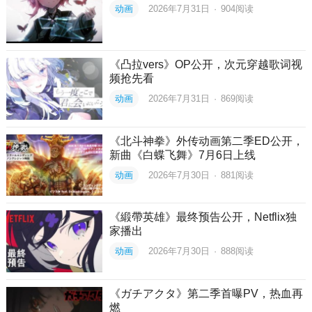
动画
2026年7月31日
·
904
阅读
《凸拉vers》OP公开，次元穿越歌词视
频抢先看
动画
2026年7月31日
·
869
阅读
《北斗神拳》外传动画第二季ED公开，
新曲《白蝶飞舞》7月6日上线
动画
2026年7月30日
·
881
阅读
《緞帶英雄》最终预告公开，Netflix独
家播出
动画
2026年7月30日
·
888
阅读
《ガチアクタ》第二季首曝PV，热血再
燃