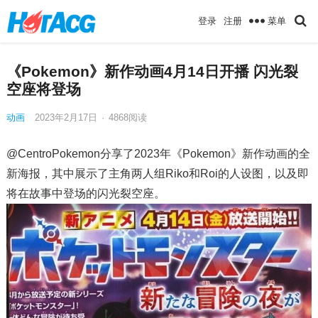
菜单
登录
注册
《Pokemon》新作动画4月14日开播 闪光裂
空座将登场
动画
2023年2月17日
·
4868
阅读
@CentroPokemon分享了2023年《Pokemon》新作动画的全
新海报，其中展示了主角两人组Riko和Roi的人设图，以及即
将在故事中登场的闪光裂空座。