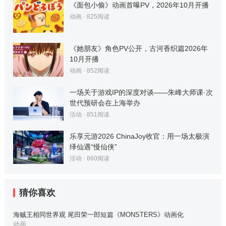
《面包小偷》动画首曝PV，2026年10月开播
动画
·
825
阅读
《她朋友》角色PV公开，古河香织篇2026年
10月开播
动画
·
852
阅读
一场关于游戏IP的深度对谈——朱峰大师课·次
世代预研会在上海举办
活动
·
851
阅读
乐享元游2026 ChinaJoy收官：用一场太极演
绎仙遇“慢仙侠”
活动
·
860
阅读
猜你喜欢
海贼王相同世界观 尾田荣一郎短篇《MONSTERS》动画化
动画